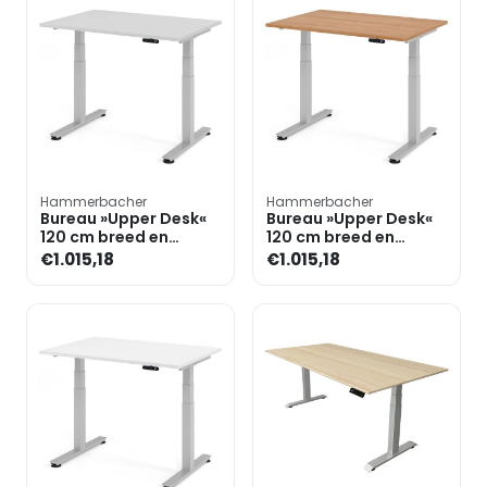
Hammerbacher
Hammerbacher
Bureau »Upper Desk«
Bureau »Upper Desk«
120 cm breed en
120 cm breed en
elektrisch in hoogte
elektrisch in hoogte
€1.015,18
€1.015,18
verstelbaar tot 128,5 c
verstelbaar tot 128,5 c