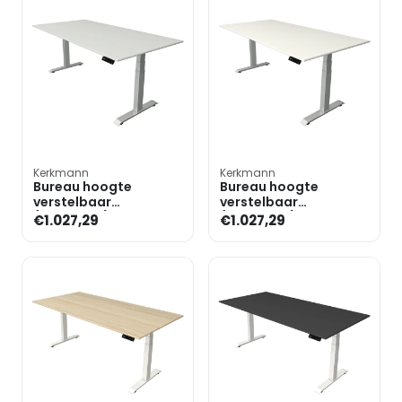
Kerkmann
Kerkmann
Bureau hoogte
Bureau hoogte
verstelbaar
verstelbaar
(elektrisch) »Move 4«
(elektrisch) »Move 4«
€1.027,29
€1.027,29
200 cm T-poot
200 cm T-poot