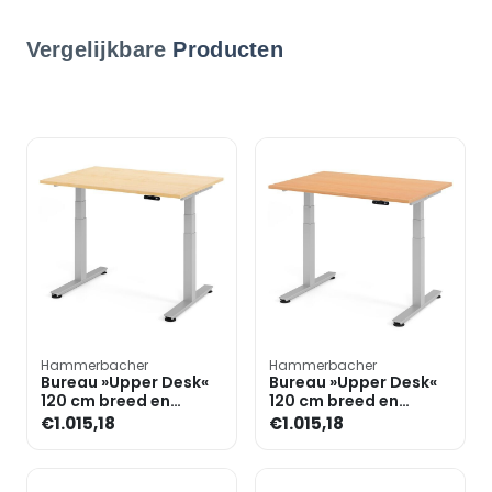
Vergelijkbare
Producten
Hammerbacher
Hammerbacher
Bureau »Upper Desk«
Bureau »Upper Desk«
120 cm breed en
120 cm breed en
elektrisch in hoogte
elektrisch in hoogte
€1.015,18
€1.015,18
verstelbaar tot 128,5 c
verstelbaar tot 128,5 c