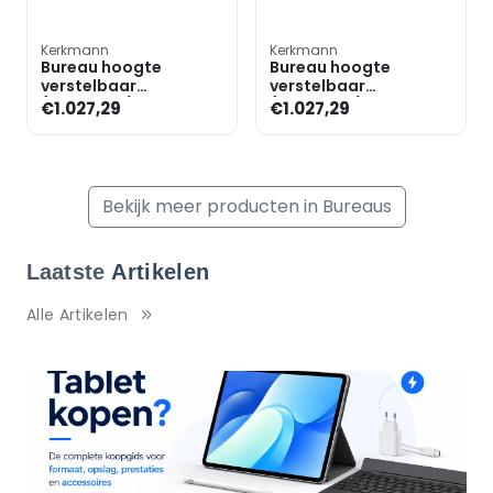
Kerkmann
Kerkmann
Bureau hoogte
Bureau hoogte
verstelbaar
verstelbaar
(elektrisch) »Move 4«
(elektrisch) »Move 4«
€1.027,29
€1.027,29
200 cm T-poot
200 cm T-poot
Bekijk meer producten in Bureaus
Laatste
Artikelen
Alle Artikelen