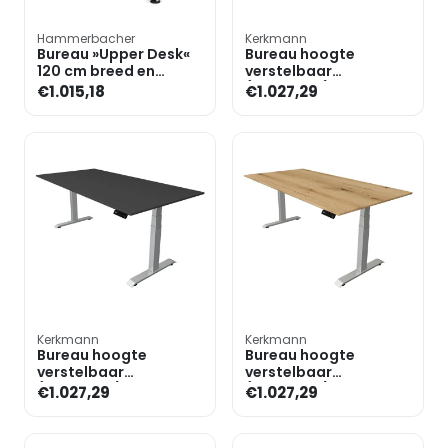
Hammerbacher
Kerkmann
Bureau »Upper Desk«
Bureau hoogte
120 cm breed en
verstelbaar
elektrisch in hoogte
(elektrisch) »Move 4«
€1.015,18
€1.027,29
verstelbaar tot 128,5 c
200 cm T-poot
Kerkmann
Kerkmann
Bureau hoogte
Bureau hoogte
verstelbaar
verstelbaar
(elektrisch) »Move 4«
(elektrisch) »Move 4«
€1.027,29
€1.027,29
200 cm T-poot
200 cm T-poot