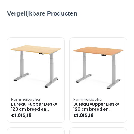
Vergelijkbare
Producten
Hammerbacher
Hammerbacher
Bureau »Upper Desk«
Bureau »Upper Desk«
120 cm breed en
120 cm breed en
elektrisch in hoogte
elektrisch in hoogte
€1.015,18
€1.015,18
verstelbaar tot 128,5 c
verstelbaar tot 128,5 c