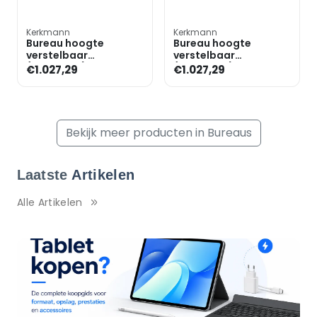
Kerkmann
Kerkmann
Bureau hoogte
Bureau hoogte
verstelbaar
verstelbaar
(elektrisch) »Move 4«
(elektrisch) »Move 4«
€1.027,29
€1.027,29
200 cm T-poot
200 cm T-poot
Bekijk meer producten in Bureaus
Laatste
Artikelen
Alle Artikelen