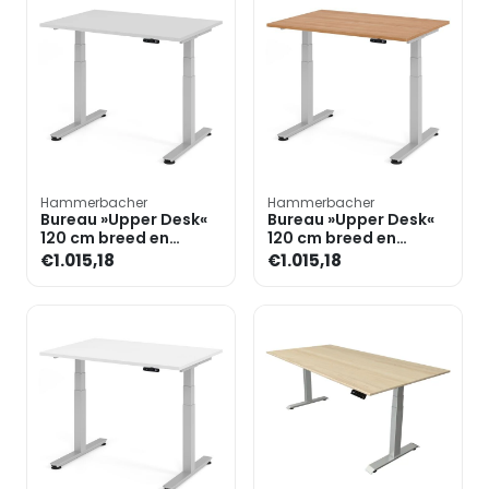
Hammerbacher
Hammerbacher
Bureau »Upper Desk«
Bureau »Upper Desk«
120 cm breed en
120 cm breed en
elektrisch in hoogte
elektrisch in hoogte
€1.015,18
€1.015,18
verstelbaar tot 128,5 c
verstelbaar tot 128,5 c