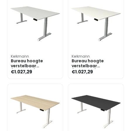
Kerkmann
Kerkmann
Bureau hoogte
Bureau hoogte
verstelbaar
verstelbaar
(elektrisch) »Move 4«
(elektrisch) »Move 4«
€1.027,29
€1.027,29
200 cm T-poot
200 cm T-poot