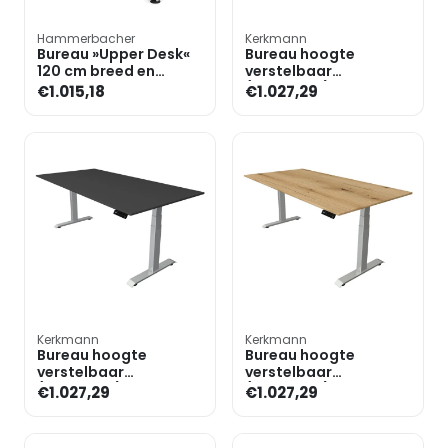
Hammerbacher
Kerkmann
Bureau »Upper Desk«
Bureau hoogte
120 cm breed en
verstelbaar
elektrisch in hoogte
(elektrisch) »Move 4«
€1.015,18
€1.027,29
verstelbaar tot 128,5 c
200 cm T-poot
Kerkmann
Kerkmann
Bureau hoogte
Bureau hoogte
verstelbaar
verstelbaar
(elektrisch) »Move 4«
(elektrisch) »Move 4«
€1.027,29
€1.027,29
200 cm T-poot
200 cm T-poot