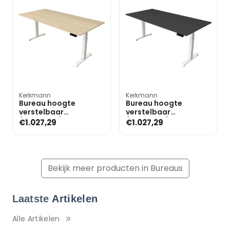
Kerkmann
Kerkmann
Bureau hoogte
Bureau hoogte
verstelbaar
verstelbaar
(elektrisch) »Move 4«
(elektrisch) »Move 4«
€1.027,29
€1.027,29
200 cm T-poot
200 cm T-poot
Bekijk meer producten in Bureaus
Laatste
Artikelen
Alle Artikelen