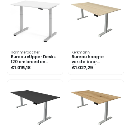
Hammerbacher
Kerkmann
Bureau »Upper Desk«
Bureau hoogte
120 cm breed en
verstelbaar
elektrisch in hoogte
(elektrisch) »Move 4«
€1.015,18
€1.027,29
verstelbaar tot 128,5 c
200 cm T-poot