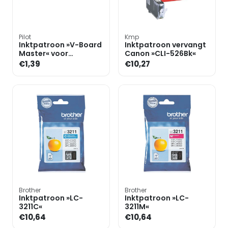
Pilot
Kmp
Inktpatroon »V-Board
Inktpatroon vervangt
Master« voor
Canon »CLI-526Bk«
whiteboard markers
€1,39
€10,27
Brother
Brother
Inktpatroon »LC-
Inktpatroon »LC-
3211C«
3211M«
€10,64
€10,64