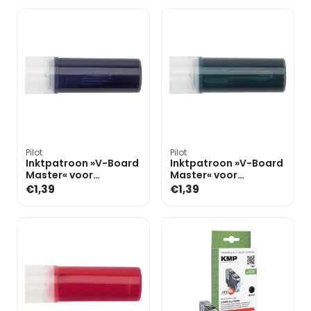
Pilot
Pilot
Inktpatroon »V-Board
Inktpatroon »V-Board
Master« voor
Master« voor
whiteboard markers
whiteboard markers
€1,39
€1,39