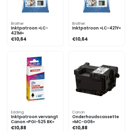
Brother
Brother
Inktpatroon »LC-
Inktpatroon »LC-421Y«
421M«
€10,64
€10,64
Edding
Canon
Inktpatroon vervangt
Onderhoudscassette
Canon »PGI-525 BK«
»MC-G06«
€10,88
€10,88