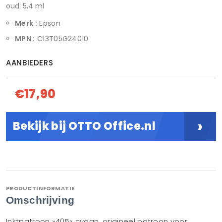
oud: 5,4 ml
Merk :
Epson
MPN :
C13T05G24010
AANBIEDERS
€17,90
›
Bekijk bij OTTO Office.nl
PRODUCTINFORMATIE
Omschrijving
Inktpatroon »405« cyaan, origineel patroon voor