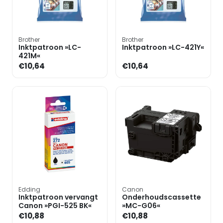
Brother
Brother
Inktpatroon »LC-
Inktpatroon »LC-421Y«
421M«
€10,64
€10,64
Edding
Canon
Inktpatroon vervangt
Onderhoudscassette
Canon »PGI-525 BK«
»MC-G06«
€10,88
€10,88