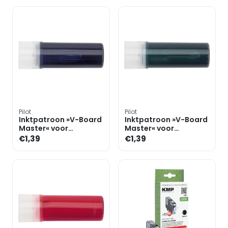
Pilot
Pilot
Inktpatroon »V-Board
Inktpatroon »V-Board
Master« voor
Master« voor
whiteboard markers
whiteboard markers
€1,39
€1,39