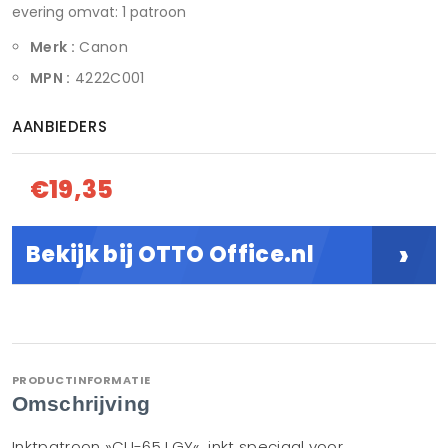
evering omvat: 1 patroon
Merk :
Canon
MPN :
4222C001
AANBIEDERS
€19,35
›
Bekijk bij OTTO Office.nl
PRODUCTINFORMATIE
Omschrijving
Inktpatroon »CLI-65 LGY«, inkt speciaal voor