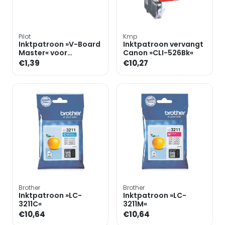
Pilot
Kmp
Inktpatroon »V-Board
Inktpatroon vervangt
Master« voor
Canon »CLI-526Bk«
whiteboard markers
€1,39
€10,27
Brother
Brother
Inktpatroon »LC-
Inktpatroon »LC-
3211C«
3211M«
€10,64
€10,64