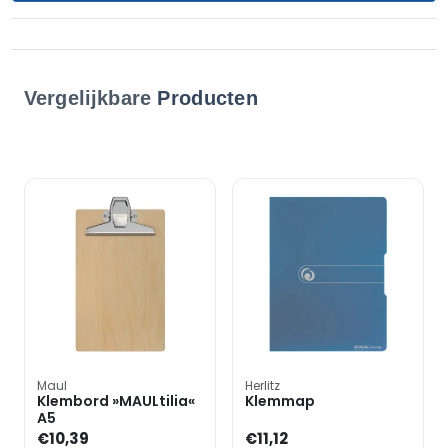
Vergelijkbare
Producten
Maul
Herlitz
Klembord »MAULtilia«
Klemmap
A5
€10,39
€11,12