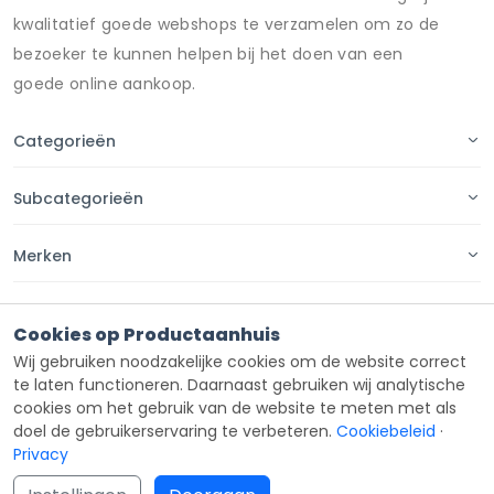
kwalitatief goede webshops te verzamelen om zo de
bezoeker te kunnen helpen bij het doen van een
goede online aankoop.
Categorieën
Subcategorieën
Merken
Pagina's
Cookies op Productaanhuis
Wij gebruiken noodzakelijke cookies om de website correct
Contact
te laten functioneren. Daarnaast gebruiken wij analytische
cookies om het gebruik van de website te meten met als
doel de gebruikerservaring te verbeteren.
Cookiebeleid
·
Privacy
Copyright ©
Productaanhuis
all rights reserved 2026.