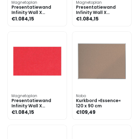
Magnetoplan
Magnetoplan
Presentatiewand
Presentatiewand
Infinity Wall X
Infinity Wall X
Acoustics« 98x198 cm
Acoustics« 98x198 cm
€1.084,15
€1.084,15
Magnetoplan
Nobo
Presentatiewand
Kurkbord »Essence«
Infinity Wall X
120 x 90 cm
Acoustics« 98x198 cm
€1.084,15
€109,49