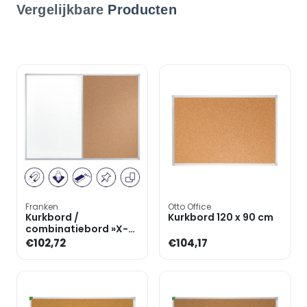
Vergelijkbare
Producten
Franken
Otto Office
Kurkbord /
Kurkbord 120 x 90 cm
combinatiebord »X-
tra!Line« 90x60 cm
€102,72
€104,17