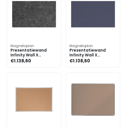
Magnetoplan
Magnetoplan
Presentatiewand
Presentatiewand
Infinity Wall X
Infinity Wall X
Acoustics« 98x198 cm
Acoustics« 98x198 cm
€1.138,60
€1.138,60