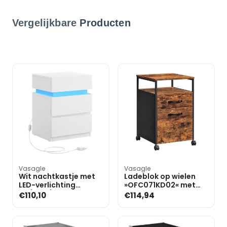
Vergelijkbare
Producten
Vasagle
Vasagle
Wit nachtkastje met
Ladeblok op wielen
LED-verlichting
»OFC071KD02« met
40/33,5/55 cm
hangmappenrek
€110,10
€114,94