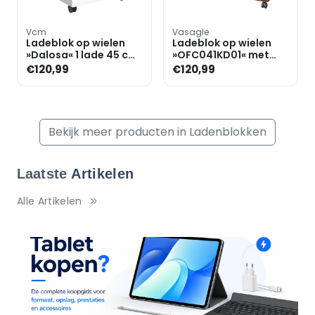
Vcm
Vasagle
Ladeblok op wielen
Ladeblok op wielen
»Dalosa« 1 lade 45 cm
»OFC041KD01« met
diep
hangmappenrek en
€120,99
€120,99
opbergvakken
Bekijk meer producten in Ladenblokken
Laatste
Artikelen
Alle Artikelen