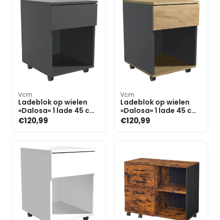
Vcm
Vcm
Ladeblok op wielen
Ladeblok op wielen
»Dalosa« 1 lade 45 cm
»Dalosa« 1 lade 45 cm
diep
diep
€120,99
€120,99