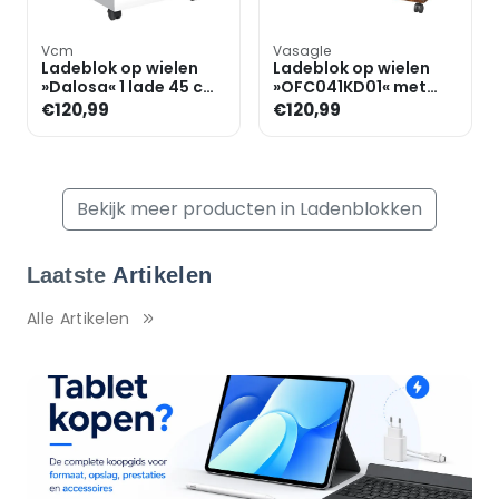
Vcm
Vasagle
Ladeblok op wielen
Ladeblok op wielen
»Dalosa« 1 lade 45 cm
»OFC041KD01« met
diep
hangmappenrek en
€120,99
€120,99
opbergvakken
Bekijk meer producten in Ladenblokken
Laatste
Artikelen
Alle Artikelen