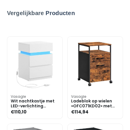
Vergelijkbare
Producten
Vasagle
Vasagle
Wit nachtkastje met
Ladeblok op wielen
LED-verlichting
»OFC071KD02« met
40/33,5/55 cm
hangmappenrek
€110,10
€114,94