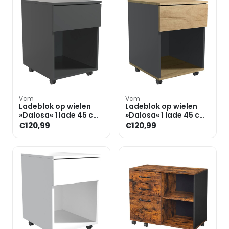
Vcm
Vcm
Ladeblok op wielen
Ladeblok op wielen
»Dalosa« 1 lade 45 cm
»Dalosa« 1 lade 45 cm
diep
diep
€120,99
€120,99