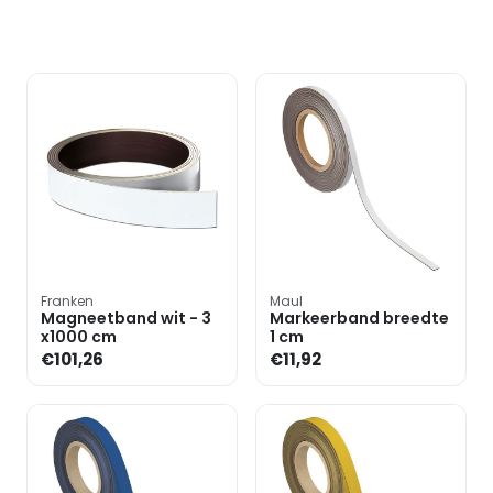
Franken
Maul
Magneetband wit - 3
Markeerband breedte
x1000 cm
1 cm
€101,26
€11,92