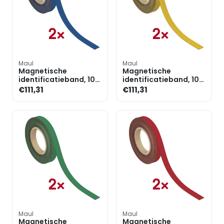
Maul
Maul
Magnetische
Magnetische
identificatieband, 10
identificatieband, 10
m x 20 mm, set van 2
m x 20 mm, set van 2
€111,31
€111,31
Maul
Maul
Magnetische
Magnetische