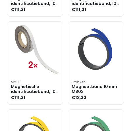
identificatieband, 10
identificatieband, 10
m x 20 mm, set van 2
m x 20 mm, set van 2
€111,31
€111,31
Maul
Franken
Magnetische
Magneetband 10 mm
identificatieband, 10
M802
m x 20 mm, set van 2
€111,31
€12,33