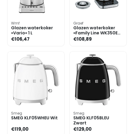
Wmf
Graef
Glazen waterkoker
Glazen waterkoker
»Vario« 1 L
»Family Line WK350EU«
- 1 L
€106,47
€108,89
Smeg
Smeg
SMEG KLF05WHEU Wit
SMEG KLF05BLEU
Zwart
€119,00
€129,00