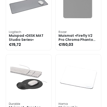
Logitech
Razer
Muispad »DESK MAT
Muismat »Firefly V2
Studio Series«
Pro Chroma Phantom
Edition« wit
€15,72
€150,03
Durable
Hama