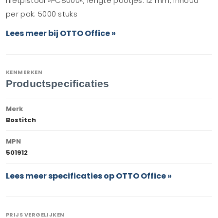
nietpistool »PC8000«, lengte pootjes: 12 mm, inhoud
per pak: 5000 stuks
Lees meer bij OTTO Office »
KENMERKEN
Productspecificaties
Merk
Bostitch
MPN
501912
Lees meer specificaties op OTTO Office »
PRIJS VERGELIJKEN