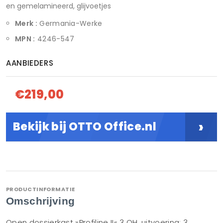
en gemelamineerd, glijvoetjes
Merk :
Germania-Werke
MPN :
4246-547
AANBIEDERS
€219,00
›
Bekijk bij OTTO Office.nl
PRODUCTINFORMATIE
Omschrijving
Open dossierkast »Profiline II« 3 OH, uitvoering: 3