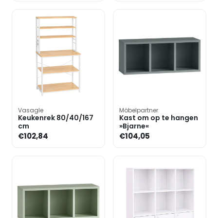
Vasagle
Möbelpartner
Keukenrek 80/40/167
Kast om op te hangen
cm
»Bjarne«
€102,84
€104,05