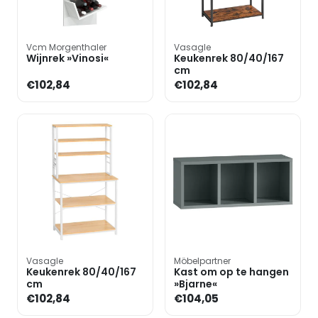
Vcm Morgenthaler
Vasagle
Wijnrek »Vinosi«
Keukenrek 80/40/167
cm
€102,84
€102,84
Vasagle
Möbelpartner
Keukenrek 80/40/167
Kast om op te hangen
cm
»Bjarne«
€102,84
€104,05