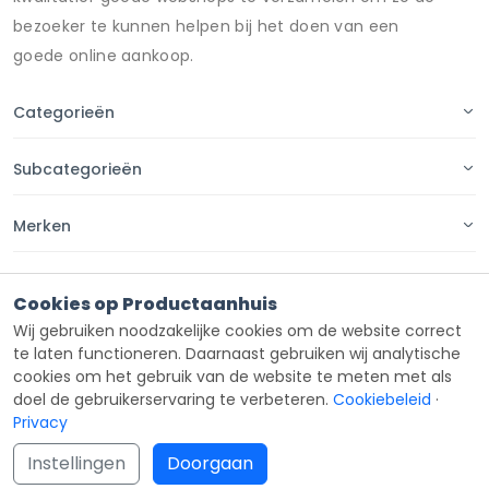
bezoeker te kunnen helpen bij het doen van een
goede online aankoop.
Categorieën
Subcategorieën
Merken
Pagina's
Cookies op Productaanhuis
Wij gebruiken noodzakelijke cookies om de website correct
Contact
te laten functioneren. Daarnaast gebruiken wij analytische
cookies om het gebruik van de website te meten met als
doel de gebruikerservaring te verbeteren.
Cookiebeleid
·
Privacy
Copyright ©
Productaanhuis
all rights reserved 2026.
Instellingen
Doorgaan