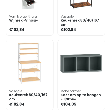
Vcm Morgenthaler
Vasagle
Wijnrek »Vinosi«
Keukenrek 80/40/167
cm
€102,84
€102,84
Vasagle
Möbelpartner
Keukenrek 80/40/167
Kast om op te hangen
cm
»Bjarne«
€102,84
€104,05