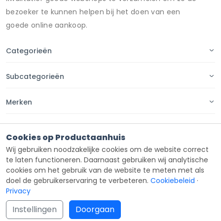
bezoeker te kunnen helpen bij het doen van een
goede online aankoop.
Categorieën
Subcategorieën
Merken
Pagina's
Cookies op Productaanhuis
Wij gebruiken noodzakelijke cookies om de website correct
Contact
te laten functioneren. Daarnaast gebruiken wij analytische
cookies om het gebruik van de website te meten met als
doel de gebruikerservaring te verbeteren.
Cookiebeleid
·
Privacy
Copyright ©
Productaanhuis
all rights reserved 2026.
Instellingen
Doorgaan