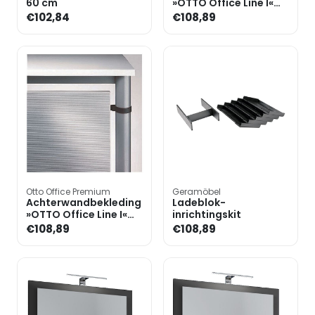
60 cm
»OTTO Office Line I«
160 cm
€102,84
€108,89
Otto Office Premium
Geramöbel
Achterwandbekleding
Ladeblok-
»OTTO Office Line I«
inrichtingskit
120 cm
€108,89
€108,89