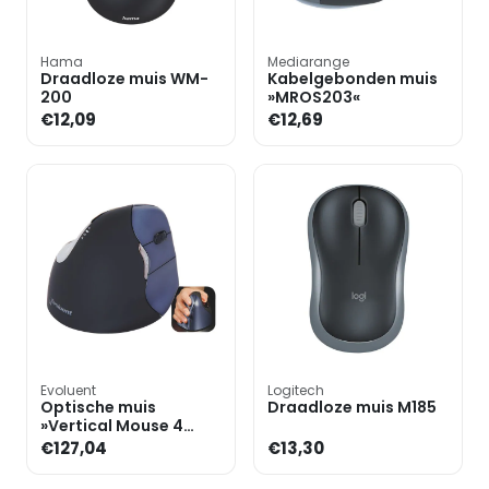
Hama
Mediarange
Draadloze muis WM-
Kabelgebonden muis
200
»MROS203«
€12,09
€12,69
Evoluent
Logitech
Optische muis
Draadloze muis M185
»Vertical Mouse 4
Wireless«
€127,04
€13,30