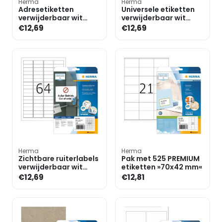
Herma
Herma
Adresetiketten
Universele etiketten
verwijderbaar wit
verwijderbaar wit
99,1x42,3 mm »10017«
24x24 mm »10105«
€12,69
€12,69
300 stuks
1750 stuks
Herma
Herma
Zichtbare ruiterlabels
Pak met 525 PREMIUM
verwijderbaar wit
etiketten »70x42 mm«
45,7x16,9 mm »4201«
€12,69
€12,81
1600 stuks