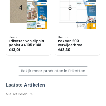
Herma
Herma
Etiketten van silphia
Pak van 200
papier A4 105 x 148
verwijderbare
mm
etiketten »4350«
€13,01
€13,30
Bekijk meer producten in Etiketten
Laatste
Artikelen
Alle Artikelen