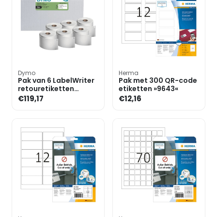
Dymo
Herma
Pak van 6 LabelWriter
Pak met 300 QR-code
retouretiketten
etiketten »9643«
»2177565«
€119,17
€12,16