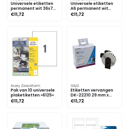
Universele etiketten
Universele etiketten
permanent wit 36x70
A6 permanent wit
mm 240 stuks 6122
148x105 mm 40 stuks
€11,72
€11,72
met ultragrip
Office & Home 6124
met
Avery Zweckform
G&G
Pak van 10 universele
Etiketten vervangen
plaketiketten »6125«
DK-22210 29 mm x
30,48 m
€11,72
€11,72