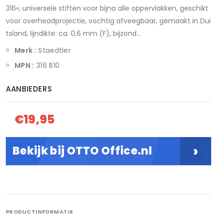
316«, universele stiften voor bijna alle oppervlakken, geschikt
voor overheadprojectie, vochtig afveegbaar, gemaakt in Dui
tsland, lijndikte: ca. 0,6 mm (F), bijzond...
Merk :
Staedtler
MPN :
316 B10
AANBIEDERS
€19,95
›
Bekijk bij OTTO Office.nl
PRODUCTINFORMATIE