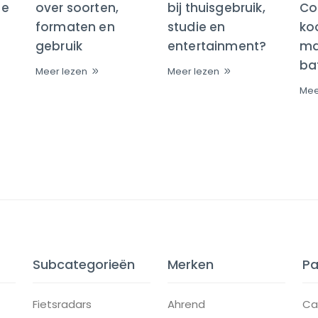
te
over soorten,
bij thuisgebruik,
Co
formaten en
studie en
ko
gebruik
entertainment?
maa
bat
Meer lezen
Meer lezen
Mee
Subcategorieën
Merken
Pa
Fietsradars
Ahrend
Ca