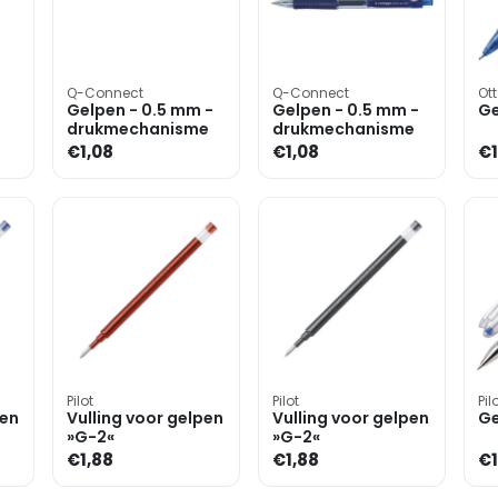
Q-Connect
Q-Connect
Ott
Gelpen - 0.5 mm -
Gelpen - 0.5 mm -
Ge
drukmechanisme
drukmechanisme
€1,08
€1,08
€1
Pilot
Pilot
Pil
pen
Vulling voor gelpen
Vulling voor gelpen
Ge
»G-2«
»G-2«
€1,88
€1,88
€1