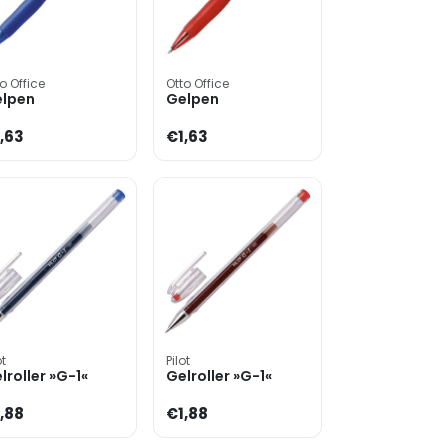
o Office
Otto Office
lpen
Gelpen
,63
€1,63
ot
Pilot
lroller »G-1«
Gelroller »G-1«
,88
€1,88