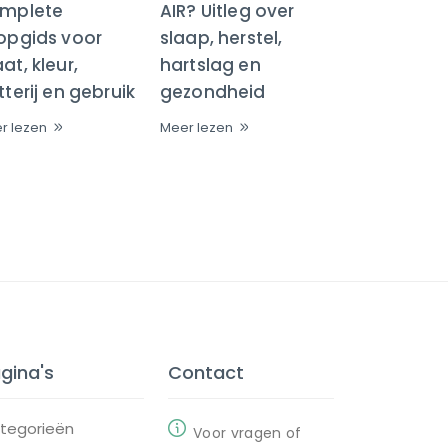
mplete
AIR? Uitleg over
opgids voor
slaap, herstel,
t, kleur,
hartslag en
terij en gebruik
gezondheid
r lezen
Meer lezen
gina's
Contact
tegorieën
Voor vragen of