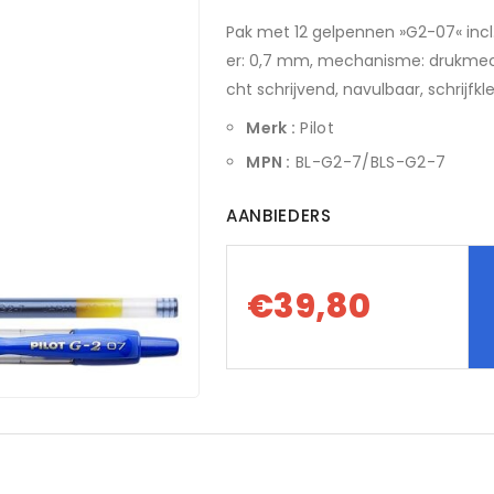
Pak met 12 gelpennen »G2-07« incl. 
er: 0,7 mm, mechanisme: drukmecha
cht schrijvend, navulbaar, schrijfkl
Merk :
Pilot
MPN :
BL-G2-7/BLS-G2-7
AANBIEDERS
€39,80