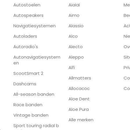
Autostoelen
Aiaiai
Me
Autospeakers
Aimo
Be
Navigatiesystemen
Alassio
Ac
Autoladers
Alco
Ni
Autoradio's
Alecto
Ov
Autonavigatiesystem
Aleppo
Si
en
Alfi
Pr
ScootSmart 2
Allmatters
Co
Dashcams
Allocacoc
Co
All-season banden
Aloe Dent
Race banden
Aloe Pura
Vintage banden
Alle merken
Sport touring radial b