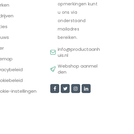
opmerkingen kunt
rken
u ons via
drijven
onderstaand
ties
mailadres
euws
bereiken.
er
info@productaanh
uis.nl
temap
Webshop aanmel
ivacybeleid
den
okiebeleid
okie-instellingen