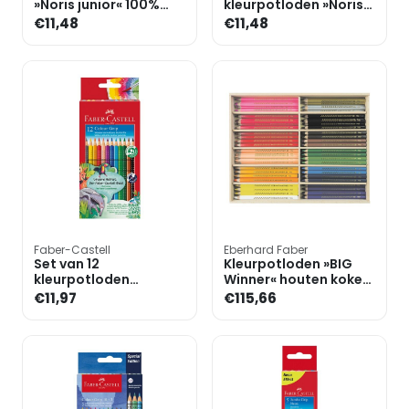
»Noris junior« 100%
kleurpotloden »Noris
PEFC
junior Duo« 100% PEFC
€11,48
€11,48
Faber-Castell
Eberhard Faber
Set van 12
Kleurpotloden »BIG
kleurpotloden
Winner« houten koker
»Colour-GRIP«
met 96 stuks
€11,97
€115,66