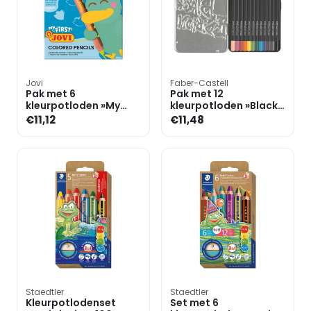
Jovi
Faber-Castell
Pak met 6
Pak met 12
kleurpotloden »My
kleurpotloden »Black
First 4in1« +
Edition« metalen etui
€11,12
€11,48
puntenslijper
Staedtler
Staedtler
Kleurpotlodenset
Set met 6