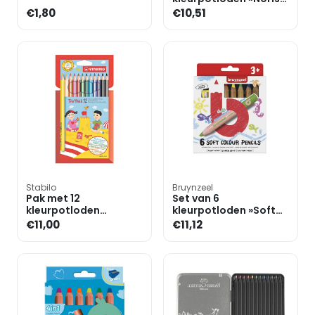
colour«
€1,80
€10,51
Stabilo
Bruynzeel
Pak met 12
Set van 6
kleurpotloden
kleurpotloden »Soft
»Trio&reg; dik«
Colour«
€11,00
€11,12