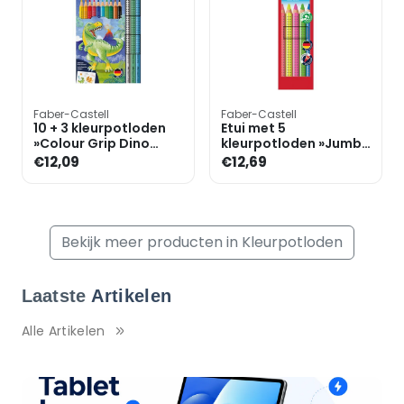
Faber-Castell
Faber-Castell
10 + 3 kleurpotloden
Etui met 5
»Colour Grip Dino
kleurpotloden »Jumbo
Edition«
GRIP Neon«
€12,09
€12,69
Bekijk meer producten in Kleurpotloden
Laatste
Artikelen
Alle Artikelen