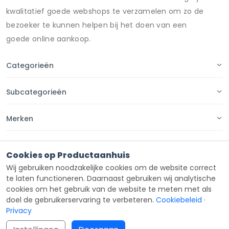
kwalitatief goede webshops te verzamelen om zo de
bezoeker te kunnen helpen bij het doen van een
goede online aankoop.
Categorieën
Subcategorieën
Merken
Pagina's
Cookies op Productaanhuis
Wij gebruiken noodzakelijke cookies om de website correct
Contact
te laten functioneren. Daarnaast gebruiken wij analytische
cookies om het gebruik van de website te meten met als
doel de gebruikerservaring te verbeteren.
Cookiebeleid
·
Privacy
Copyright ©
Productaanhuis
all rights reserved 2026.