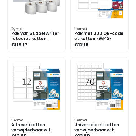
Dymo
Herma
Pak van 6 LabelWriter
Pak met 300 QR-code
retouretiketten
etiketten »9643«
»2177565«
€119,17
€12,16
Herma
Herma
Adresetiketten
Universele etiketten
verwijderbaar wit
verwijderbaar wit
99,1x42,3 mm »10017«
24x24 mm »10105«