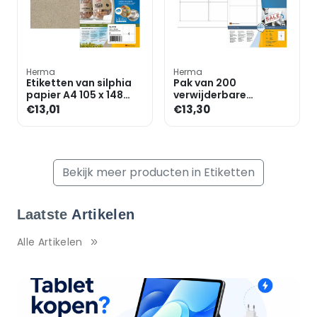
Herma
Herma
Etiketten van silphia
Pak van 200
papier A4 105 x 148
verwijderbare
mm
etiketten »4350«
€13,01
€13,30
Bekijk meer producten in Etiketten
Laatste
Artikelen
Alle Artikelen