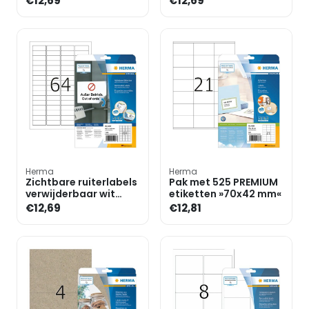
€12,69
€12,69
300 stuks
1750 stuks
Herma
Herma
Zichtbare ruiterlabels
Pak met 525 PREMIUM
verwijderbaar wit
etiketten »70x42 mm«
45,7x16,9 mm »4201«
€12,69
€12,81
1600 stuks