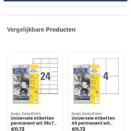
Vergelijkbare
Producten
Avery Zweckform
Avery Zweckform
Universele etiketten
Universele etiketten
permanent wit 36x70
A6 permanent wit
mm 240 stuks 6122
148x105 mm 40 stuks
€11,72
€11,72