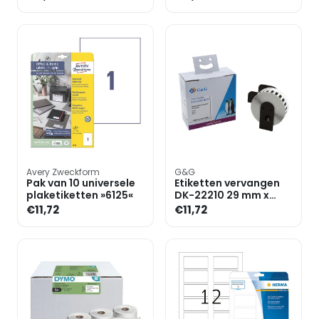
met ultragrip
Office & Home 6124
met
Avery Zweckform
G&G
Pak van 10 universele
Etiketten vervangen
plaketiketten »6125«
DK-22210 29 mm x
30,48 m
€11,72
€11,72