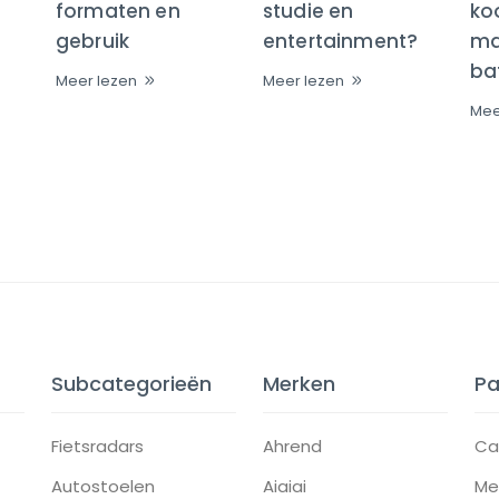
formaten en
studie en
ko
gebruik
entertainment?
maa
bat
Meer lezen
Meer lezen
Mee
Subcategorieën
Merken
Pa
Fietsradars
Ahrend
Ca
Autostoelen
Aiaiai
Me