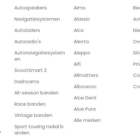
Autospeakers
Aimo
Be
Navigatiesystemen
Alassio
Ac
Autoladers
Alco
Ni
Autoradio's
Alecto
Ov
Autonavigatiesystem
Aleppo
Si
en
Alfi
Pr
ScootSmart 2
Allmatters
Co
Dashcams
Allocacoc
Co
All-season banden
Aloe Dent
Race banden
Aloe Pura
Vintage banden
Alle merken
Sport touring radial b
p
anden