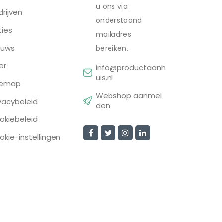
u ons via
drijven
onderstaand
ties
mailadres
euws
bereiken.
er
info@productaanh
uis.nl
temap
Webshop aanmel
ivacybeleid
den
okiebeleid
okie-instellingen