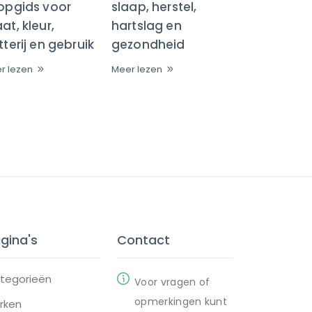
opgids voor
slaap, herstel,
t, kleur,
hartslag en
terij en gebruik
gezondheid
r lezen
Meer lezen
gina's
Contact
tegorieën
Voor vragen of
opmerkingen kunt
rken