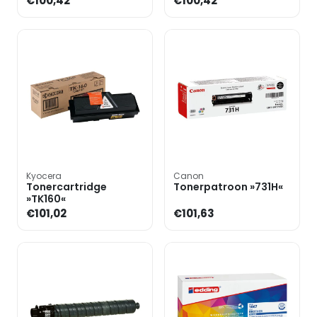
€100,42
€100,42
Kyocera
Canon
Tonercartridge
Tonerpatroon »731H«
»TK160«
€101,02
€101,63