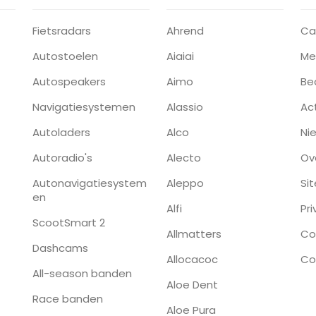
Fietsradars
Ahrend
Ca
Autostoelen
Aiaiai
Me
Autospeakers
Aimo
Be
Navigatiesystemen
Alassio
Ac
Autoladers
Alco
Ni
Autoradio's
Alecto
Ov
Autonavigatiesystem
Aleppo
Si
en
Alfi
Pr
ScootSmart 2
Allmatters
Co
Dashcams
Allocacoc
Co
All-season banden
Aloe Dent
Race banden
Aloe Pura