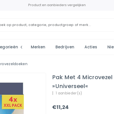
Product en aanbieders vergelijken
egorieën
Merken
Bedrijven
Acties
Ni
crovezeldoeken
Pak Met 4 Microvezel
»Universeel«
|
1 aanbieder(s)
€11,24