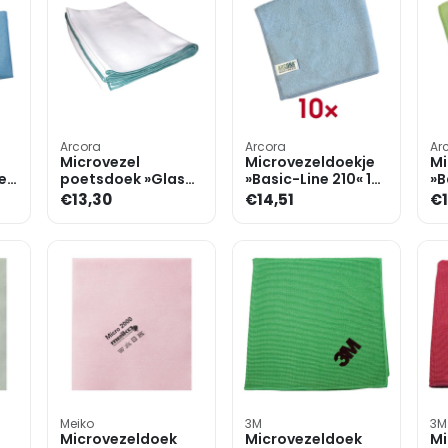
Arcora
Arcora
Ar
Microvezel
Microvezeldoekje
Mi
es
poetsdoek »Glass-
»Basic-Line 210« 10
»B
Shine«
stuks
st
€13,30
€14,51
€1
Meiko
3M
3M
Microvezeldoek
Microvezeldoek
Mi