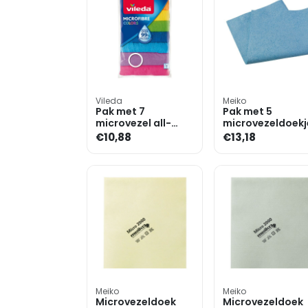
Vileda
Meiko
Pak met 7
Pak met 5
microvezel all-
microvezeldoekj
purpose doeken
»Prima S«
€10,88
€13,18
»Colors«
Meiko
Meiko
Microvezeldoek
Microvezeldoek