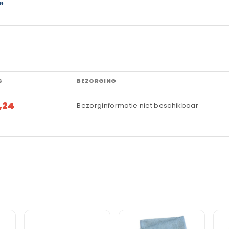
»
S
BEZORGING
,24
Bezorginformatie niet beschikbaar