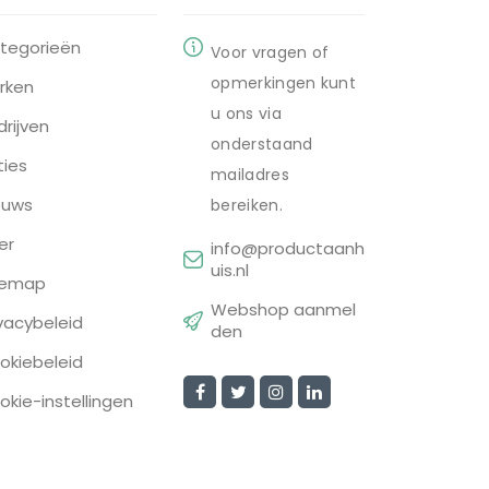
tegorieën
Voor vragen of
opmerkingen kunt
rken
u ons via
drijven
onderstaand
ties
mailadres
euws
bereiken.
er
info@productaanh
uis.nl
temap
Webshop aanmel
ivacybeleid
den
okiebeleid
okie-instellingen