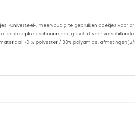
kjes »Universeel«, meervoudig te gebruiken doekjes voor 
en streeploze schoonmaak, geschikt voor verschillende o
ateriaal: 70 % polyester / 30% polyamide, afmetingen(B/L):