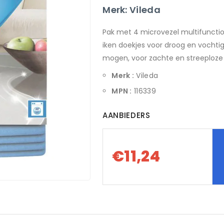
Merk: Vileda
Pak met 4 microvezel multifunctio
iken doekjes voor droog en vocht
mogen, voor zachte en streeploze 
Merk :
Vileda
MPN :
116339
AANBIEDERS
€11,24