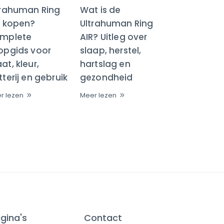
trahuman Ring
Wat is de
R kopen?
Ultrahuman Ring
mplete
AIR? Uitleg over
opgids voor
slaap, herstel,
t, kleur,
hartslag en
terij en gebruik
gezondheid
r lezen
Meer lezen
gina's
Contact