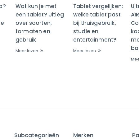
op?
Wat kun je met
Tablet vergelijken:
Ul
een tablet? Uitleg
welke tablet past
AI
te
over soorten,
bij thuisgebruik,
Co
formaten en
studie en
ko
gebruik
entertainment?
maa
bat
Meer lezen
Meer lezen
Mee
Subcategorieën
Merken
Pa