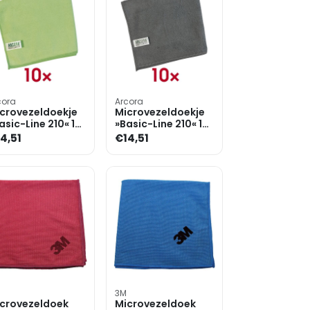
cora
Arcora
crovezeldoekje
Microvezeldoekje
asic-Line 210« 10
»Basic-Line 210« 10
uks
stuks
4,51
€14,51
3M
crovezeldoek
Microvezeldoek