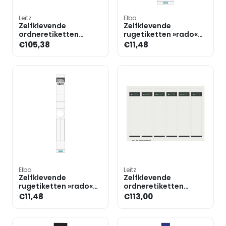
Leitz
Elba
Zelfklevende
Zelfklevende
ordneretiketten
rugetiketten »rado«
»1685«
100420958
€105,38
€11,48
Elba
Leitz
Zelfklevende
Zelfklevende
rugetiketten »rado«
ordneretiketten
100420959
»1685«
€11,48
€113,00