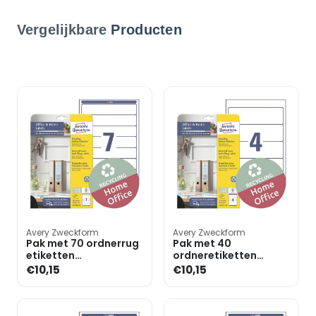
Vergelijkbare
Producten
Avery Zweckform
Avery Zweckform
Pak met 70 ordnerrug
Pak met 40
etiketten
ordneretiketten
gerecycleerd 38 x 192
gerecycleerd 61 x 192
€10,15
€10,15
mm