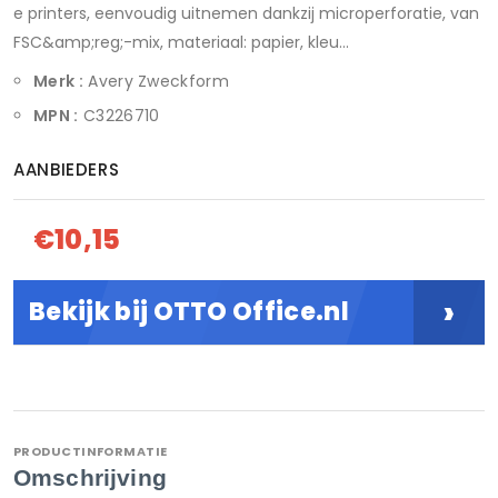
e printers, eenvoudig uitnemen dankzij microperforatie, van
FSC&amp;reg;-mix, materiaal: papier, kleu...
Merk :
Avery Zweckform
MPN :
C3226710
AANBIEDERS
€10,15
›
Bekijk bij OTTO Office.nl
PRODUCTINFORMATIE
Omschrijving