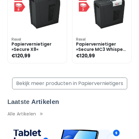
Rexel
Rexel
Papiervernietiger
Papiervernietiger
»Secure X8«
»Secure MC3 Whisper-
Shred«
€120,99
€120,99
Bekijk meer producten in Papiervernietigers
Laatste
Artikelen
Alle Artikelen