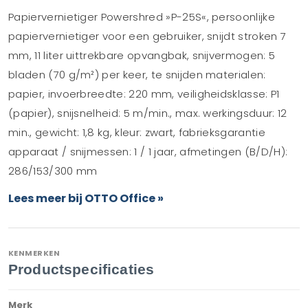
Papiervernietiger Powershred »P-25S«, persoonlijke
papiervernietiger voor een gebruiker, snijdt stroken 7
mm, 11 liter uittrekbare opvangbak, snijvermogen: 5
bladen (70 g/m²) per keer, te snijden materialen:
papier, invoerbreedte: 220 mm, veiligheidsklasse: P1
(papier), snijsnelheid: 5 m/min., max. werkingsduur: 12
min., gewicht: 1,8 kg, kleur: zwart, fabrieksgarantie
apparaat / snijmessen: 1 / 1 jaar, afmetingen (B/D/H):
286/153/300 mm
Lees meer bij OTTO Office »
KENMERKEN
Productspecificaties
Merk