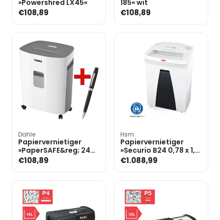
»Powershred LX45«
185« wit
€108,89
€108,89
Dahle
Hsm
Papiervernietiger
Papiervernietiger
»PaperSAFE&reg; 240«
»Securio B24 0,78 x 1,1
incl. balpen
mm«
€108,89
€1.088,99
»Coventry«