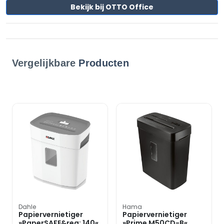
Bekijk bij OTTO Office
Vergelijkbare
Producten
Dahle
Hama
Papiervernietiger
Papiervernietiger
»PaperSAFE&reg; 140«
»Prime M50CD-B«