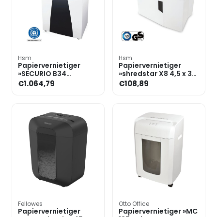
Hsm
Hsm
Papiervernietiger
Papiervernietiger
»SECURIO B34
»shredstar X8 4,5 x 30
4,5x30mm« snijdt
mm« snijdt snippers
€1.064,79
€108,89
snippers tot 21 bladen
tot 8 bladen
Fellowes
Otto Office
Papiervernietiger
Papiervernietiger »MC