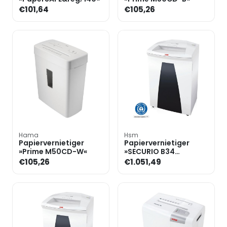
€101,64
€105,26
Hama
Hsm
Papiervernietiger
Papiervernietiger
»Prime M50CD-W«
»SECURIO B34
1,9x15mm« snijdt
€105,26
€1.051,49
snippers tot 12 bladen