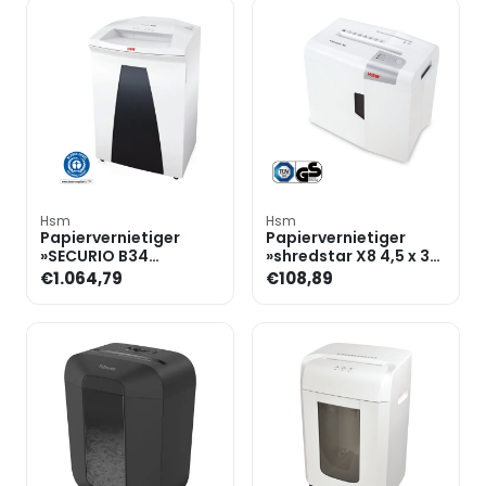
Hsm
Hsm
Papiervernietiger
Papiervernietiger
»SECURIO B34
»shredstar X8 4,5 x 30
4,5x30mm« snijdt
mm« snijdt snippers
€1.064,79
€108,89
snippers tot 21 bladen
tot 8 bladen