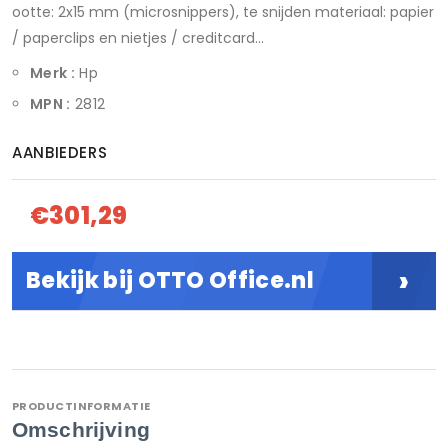
ootte: 2x15 mm (microsnippers), te snijden materiaal: papier
/ paperclips en nietjes / creditcard...
Merk :
Hp
MPN :
2812
AANBIEDERS
€301,29
›
Bekijk bij OTTO Office.nl
PRODUCTINFORMATIE
Omschrijving