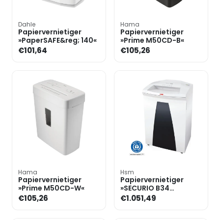
Dahle
Hama
Papiervernietiger
Papiervernietiger
»PaperSAFE&reg; 140«
»Prime M50CD-B«
€101,64
€105,26
Hama
Hsm
Papiervernietiger
Papiervernietiger
»Prime M50CD-W«
»SECURIO B34
1,9x15mm« snijdt
€105,26
€1.051,49
snippers tot 12 bladen