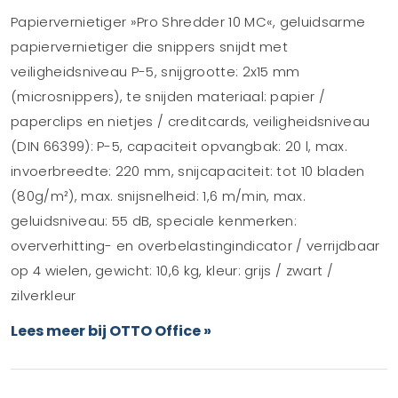
Papiervernietiger »Pro Shredder 10 MC«, geluidsarme
papiervernietiger die snippers snijdt met
veiligheidsniveau P-5, snijgrootte: 2x15 mm
(microsnippers), te snijden materiaal: papier /
paperclips en nietjes / creditcards, veiligheidsniveau
(DIN 66399): P-5, capaciteit opvangbak: 20 l, max.
invoerbreedte: 220 mm, snijcapaciteit: tot 10 bladen
(80g/m²), max. snijsnelheid: 1,6 m/min, max.
geluidsniveau: 55 dB, speciale kenmerken:
oververhitting- en overbelastingindicator / verrijdbaar
op 4 wielen, gewicht: 10,6 kg, kleur: grijs / zwart /
zilverkleur
Lees meer bij OTTO Office »