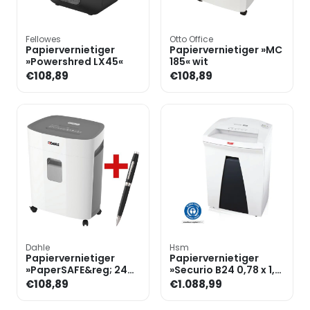
Fellowes
Otto Office
Papiervernietiger
Papiervernietiger »MC
»Powershred LX45«
185« wit
€108,89
€108,89
Dahle
Hsm
Papiervernietiger
Papiervernietiger
»PaperSAFE&reg; 240«
»Securio B24 0,78 x 1,1
incl. balpen
mm«
€108,89
€1.088,99
»Coventry«