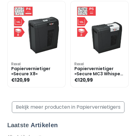
Rexel
Rexel
Papiervernietiger
Papiervernietiger
»Secure X8«
»Secure MC3 Whisper-
Shred«
€120,99
€120,99
Bekijk meer producten in Papiervernietigers
Laatste
Artikelen