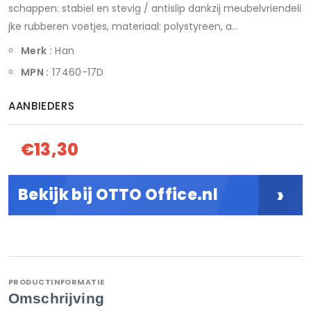
schappen: stabiel en stevig / antislip dankzij meubelvriendeli
jke rubberen voetjes, materiaal: polystyreen, a...
Merk :
Han
MPN :
17460-17D
AANBIEDERS
€13,30
›
Bekijk bij OTTO Office.nl
PRODUCTINFORMATIE
Omschrijving