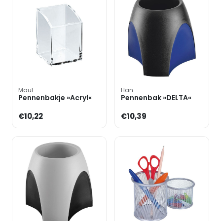
Maul
Han
Pennenbakje »Acryl«
Pennenbak »DELTA«
€10,22
€10,39