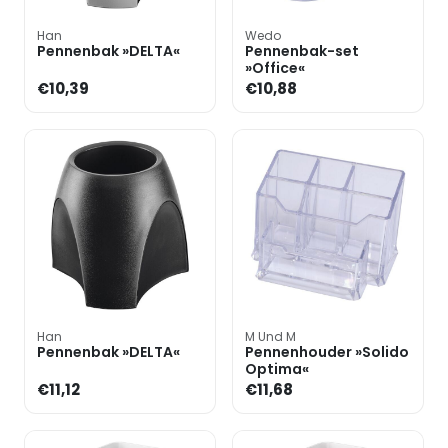
Han
Wedo
Pennenbak »DELTA«
Pennenbak-set
»Office«
€10,39
€10,88
Han
M Und M
Pennenbak »DELTA«
Pennenhouder »Solido
Optima«
€11,12
€11,68