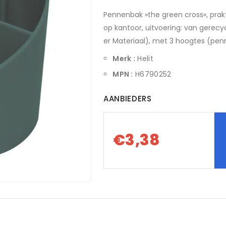
Pennenbak »the green cross«, pra
op kantoor, uitvoering: van gere
er Materiaal), met 3 hoogtes (penne
Merk :
Helit
MPN :
H6790252
AANBIEDERS
€3,38