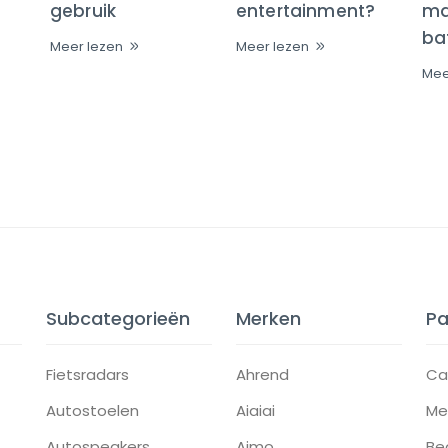
gebruik
entertainment?
maa
bat
Meer lezen
Meer lezen
Mee
Subcategorieën
Merken
Pa
Fietsradars
Ahrend
Ca
Autostoelen
Aiaiai
Me
Autospeakers
Aimo
Be