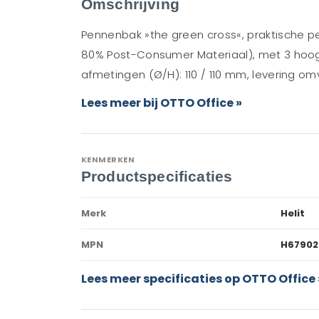
Omschrijving
Pennenbak »the green cross«, praktische p
80% Post-Consumer Materiaal), met 3 hoogtes
afmetingen (Ø/H): 110 / 110 mm, levering o
Lees meer bij OTTO Office »
KENMERKEN
Productspecificaties
Merk
Helit
MPN
H67902
Lees meer specificaties op OTTO Office 