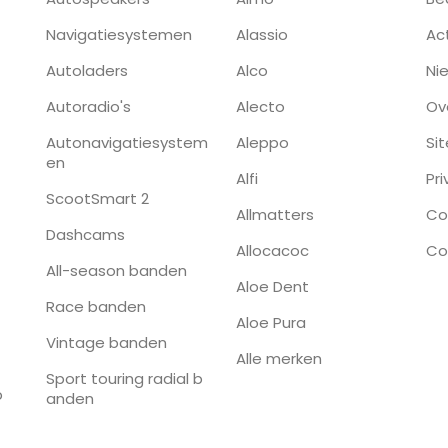
Navigatiesystemen
Alassio
Ac
Autoladers
Alco
Ni
Autoradio's
Alecto
Ov
Autonavigatiesystem
Aleppo
Si
en
Alfi
Pr
ScootSmart 2
Allmatters
Co
Dashcams
Allocacoc
Co
All-season banden
Aloe Dent
Race banden
Aloe Pura
Vintage banden
Alle merken
Sport touring radial b
p
anden