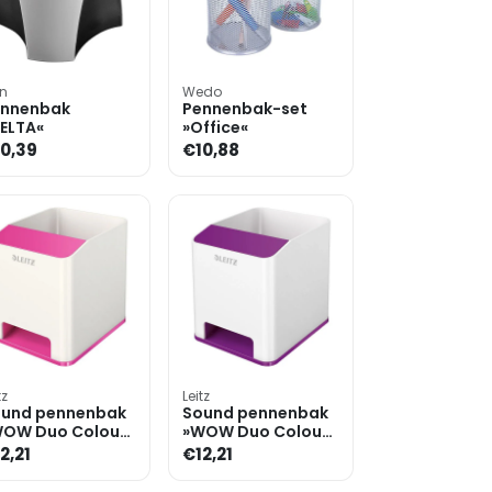
n
Wedo
nnenbak
Pennenbak-set
ELTA«
»Office«
0,39
€10,88
tz
Leitz
und pennenbak
Sound pennenbak
OW Duo Colour
»WOW Duo Colour
63«
5363«
2,21
€12,21