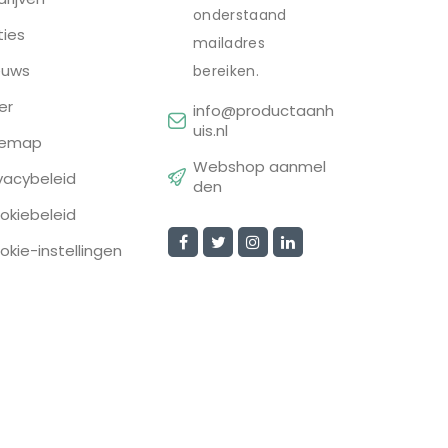
onderstaand
ties
mailadres
euws
bereiken.
er
info@productaanh
uis.nl
temap
Webshop aanmel
ivacybeleid
den
okiebeleid
okie-instellingen