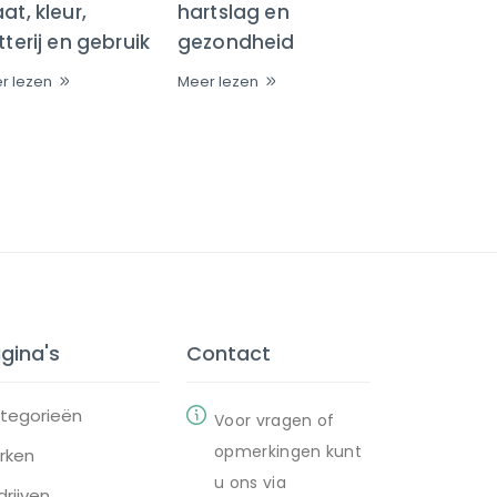
t, kleur,
hartslag en
terij en gebruik
gezondheid
r lezen
Meer lezen
gina's
Contact
tegorieën
Voor vragen of
opmerkingen kunt
rken
u ons via
drijven