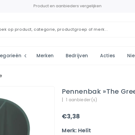
Product en aanbieders vergelijken
egorieën
Merken
Bedrijven
Acties
Ni
e
Pennenbak »the Gre
|
1 aanbieder(s)
€3,38
Merk: Helit