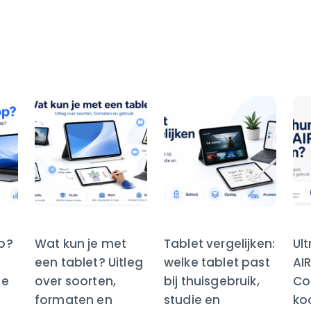
op?
Wat kun je met
Tablet vergelijken:
Ul
een tablet? Uitleg
welke tablet past
AI
te
over soorten,
bij thuisgebruik,
Co
formaten en
studie en
ko