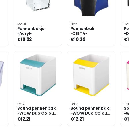
Maul
Han
Ha
Pennenbakje
Pennenbak
Pe
»Acryl«
»DELTA«
»D
€10,22
€10,39
€1
Leitz
Leitz
Lei
Sound pennenbak
Sound pennenbak
So
»WOW Duo Colour
»WOW Duo Colour
»W
5363«
5363«
53
€12,21
€12,21
€1