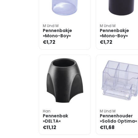
M Und M
M Und M
Pennenbakje
Pennenbakje
»Mono-Boy«
»Mono-Boy«
€1,72
€1,72
Han
M Und M
Pennenbak
Pennenhouder
»DELTA«
»Solido Optima«
€11,12
€11,68