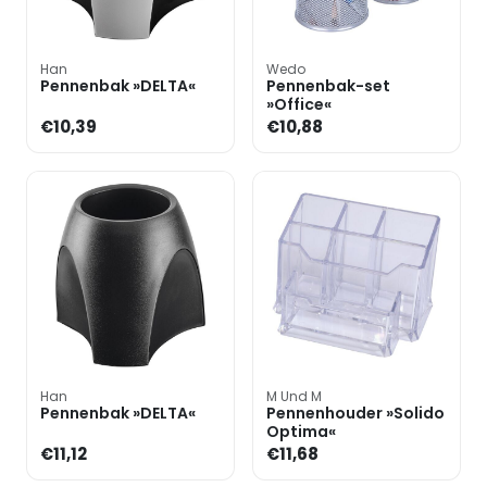
Han
Wedo
Pennenbak »DELTA«
Pennenbak-set
»Office«
€10,39
€10,88
Han
M Und M
Pennenbak »DELTA«
Pennenhouder »Solido
Optima«
€11,12
€11,68