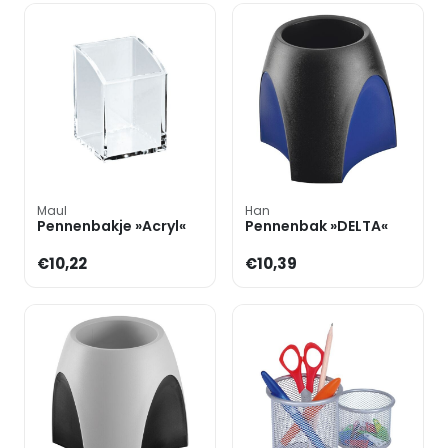
Maul
Han
Pennenbakje »Acryl«
Pennenbak »DELTA«
€10,22
€10,39