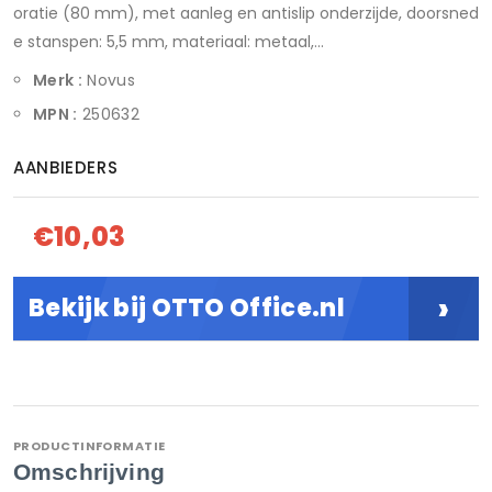
oratie (80 mm), met aanleg en antislip onderzijde, doorsned
e stanspen: 5,5 mm, materiaal: metaal,...
Merk :
Novus
MPN :
250632
AANBIEDERS
€10,03
›
Bekijk bij OTTO Office.nl
PRODUCTINFORMATIE
Omschrijving