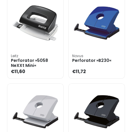
Leitz
Novus
Perforator »5058
Perforator »B230«
NeXXt Mini«
€11,60
€11,72