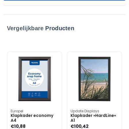
Vergelijkbare
Producten
Europel
Update Displays
Klapkader economy
Klapkader »HardLine«
A4
A1
€10,88
€100,42