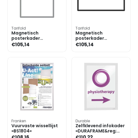
Tarifold
Tarifold
Magnetisch
Magnetisch
posterkader
posterkader
»Magneto« A1
»Magneto« A1
€105,14
€105,14
Franken
Durable
Vuurvaste wissellijst
Zelfklevend infokader
»BS1804«
»DURAFRAME&reg;
4882« A4
€108,16
€110,22