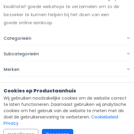
kwalitatief goede webshops te verzamelen om zo de
bezoeker te kunnen helpen bij het doen van een
goede online aankoop.
Categorieën
Subcategorieën
Merken
Pagina's
Cookies op Productaanhuis
Wij gebruiken noodzakelijke cookies om de website correct
Contact
te laten functioneren. Daarnaast gebruiken wij analytische
cookies om het gebruik van de website te meten met als
doel de gebruikerservaring te verbeteren.
Cookiebeleid
·
Privacy
Copyright ©
Productaanhuis
all rights reserved 2026.