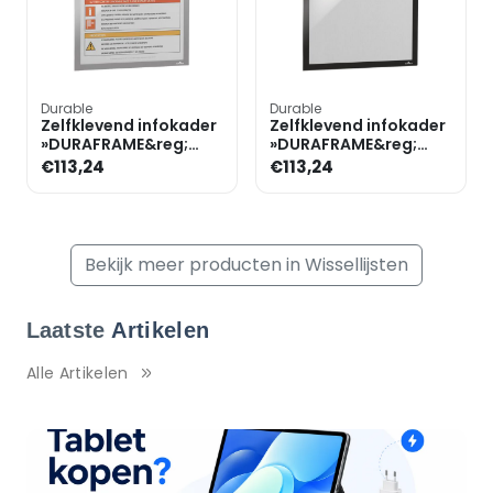
Durable
Durable
Zelfklevend infokader
Zelfklevend infokader
»DURAFRAME&reg;
»DURAFRAME&reg;
4882« A3
4882« A3
€113,24
€113,24
Bekijk meer producten in Wissellijsten
Laatste
Artikelen
Alle Artikelen