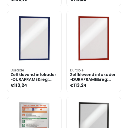
Durable
Durable
Zelfklevend infokader
Zelfklevend infokader
»DURAFRAME&reg;
»DURAFRAME&reg;
4882« A3
4882« A3
€113,24
€113,24