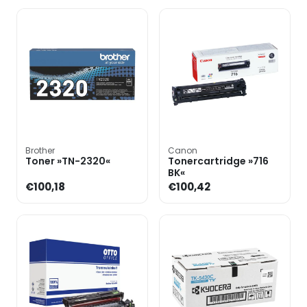
Brother
Canon
Toner »TN-2320«
Tonercartridge »716
BK«
€100,18
€100,42