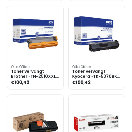
Otto Office
Otto Office
Toner vervangt
Toner vervangt
Brother »TN-2510XXL«
Kyocera »TK-5370BK«
zwart
zwart
€100,42
€100,42