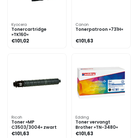
Kyocera
Canon
Tonercartridge
Tonerpatroon »731H«
»TK160«
€101,02
€101,63
Ricoh
Edding
Toner »MP
Toner vervangt
C3503/3004« zwart
Brother »TN-3480«
€101,63
€101,63