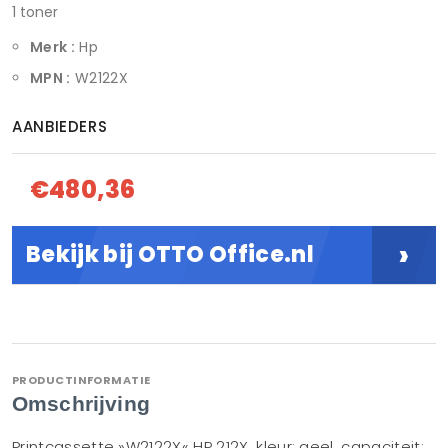
1 toner
Merk :
Hp
MPN :
W2122X
AANBIEDERS
€480,36
›
Bekijk bij OTTO Office.nl
PRODUCTINFORMATIE
Omschrijving
Printcassette »W2122X« HP 212X, kleur: geel, capaciteit: