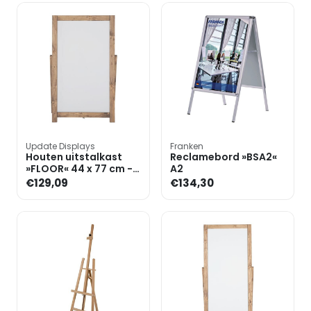
Update Displays
Franken
Houten uitstalkast
Reclamebord »BSA2«
»FLOOR« 44 x 77 cm -
A2
grenen
€129,09
€134,30