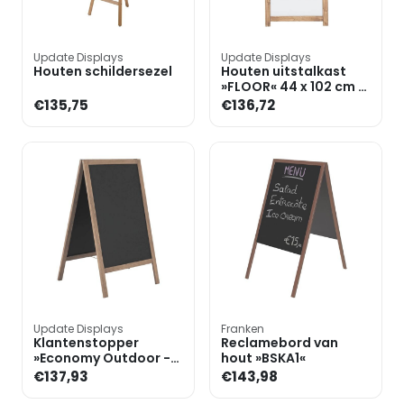
Update Displays
Update Displays
Houten schildersezel
Houten uitstalkast
»FLOOR« 44 x 102 cm -
grenen
€135,75
€136,72
Update Displays
Franken
Klantenstopper
Reclamebord van
»Economy Outdoor -
hout »BSKA1«
460x680«
€137,93
€143,98