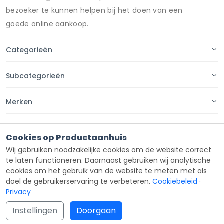
bezoeker te kunnen helpen bij het doen van een
goede online aankoop.
Categorieën
Subcategorieën
Merken
Pagina's
Cookies op Productaanhuis
Wij gebruiken noodzakelijke cookies om de website correct
Contact
te laten functioneren. Daarnaast gebruiken wij analytische
cookies om het gebruik van de website te meten met als
doel de gebruikerservaring te verbeteren.
Cookiebeleid
·
Privacy
Copyright ©
Productaanhuis
all rights reserved 2026.
Instellingen
Doorgaan