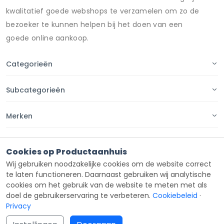
kwalitatief goede webshops te verzamelen om zo de
bezoeker te kunnen helpen bij het doen van een
goede online aankoop.
Categorieën
Subcategorieën
Merken
Pagina's
Cookies op Productaanhuis
Wij gebruiken noodzakelijke cookies om de website correct
Contact
te laten functioneren. Daarnaast gebruiken wij analytische
cookies om het gebruik van de website te meten met als
doel de gebruikerservaring te verbeteren.
Cookiebeleid
·
Privacy
Copyright ©
Productaanhuis
all rights reserved 2026.