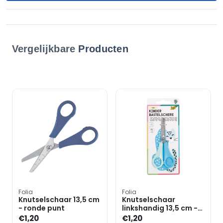
Vergelijkbare
Producten
Folia
Folia
Knutselschaar 13,5 cm
Knutselschaar
- ronde punt
linkshandig 13,5 cm -
ronde punt
€1,20
€1,20