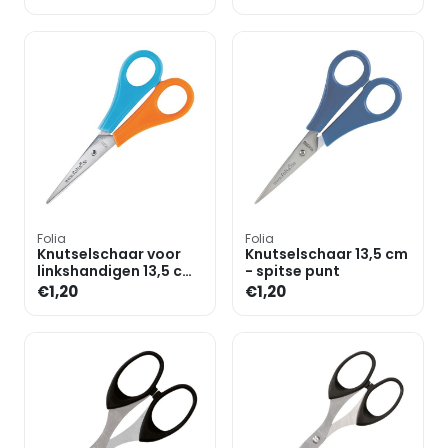
Folia
Folia
Knutselschaar voor
Knutselschaar 13,5 cm
linkshandigen 13,5 cm
- spitse punt
- spitse punt
€1,20
€1,20