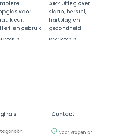
mplete
AIR? Uitleg over
opgids voor
slaap, herstel,
t, kleur,
hartslag en
terij en gebruik
gezondheid
r lezen
Meer lezen
gina's
Contact
tegorieën
Voor vragen of