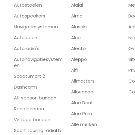
Autostoelen
Aiaiai
Me
Autospeakers
Aimo
Be
Navigatiesystemen
Alassio
Ac
Autoladers
Alco
Ni
Autoradio's
Alecto
Ov
Autonavigatiesystem
Aleppo
Si
en
Alfi
Pr
ScootSmart 2
Allmatters
Co
Dashcams
Allocacoc
Co
All-season banden
Aloe Dent
Race banden
Aloe Pura
Vintage banden
Alle merken
Sport touring radial b