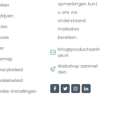
opmerkingen kunt
rken
u ons via
drijven
onderstaand
ties
mailadres
euws
bereiken.
er
info@productaanh
uis.nl
temap
Webshop aanmel
ivacybeleid
den
okiebeleid
okie-instellingen