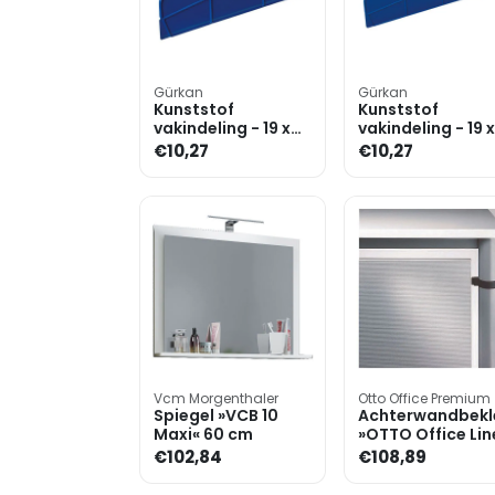
Gürkan
Gürkan
Kunststof
Kunststof
vakindeling - 19 x
vakindeling - 19 x
30 cm
40 cm
€10,27
€10,27
Vcm Morgenthaler
Otto Office Premium
Spiegel »VCB 10
Achterwandbekl
Maxi« 60 cm
»OTTO Office Lin
I« 160 cm
€102,84
€108,89