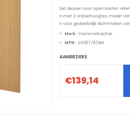
Set deuren voor open kasten »Wen
n met 3 ordnerhoogtes, maakt van 
n voor gedeeltelijk dichtmaken va
Merk :
Hammerbacher
MPN :
V455T/6/BM
AANBIEDERS
€139,14