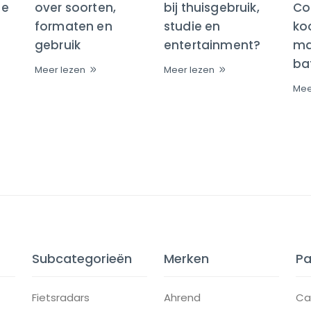
te
over soorten,
bij thuisgebruik,
Co
formaten en
studie en
ko
gebruik
entertainment?
maa
bat
Meer lezen
Meer lezen
Mee
Subcategorieën
Merken
Pa
Fietsradars
Ahrend
Ca