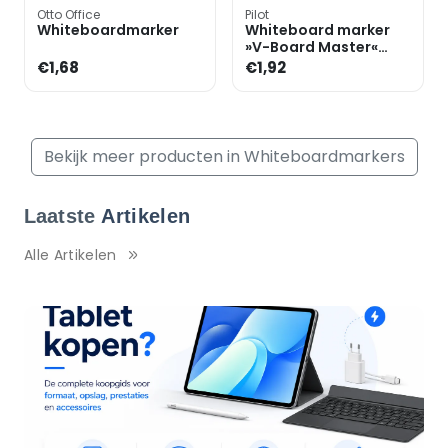
Otto Office
Pilot
Whiteboardmarker
Whiteboard marker
»V-Board Master«
navulbaar met
€1,68
€1,92
cartridgesysteem
Bekijk meer producten in Whiteboardmarkers
Laatste
Artikelen
Alle Artikelen