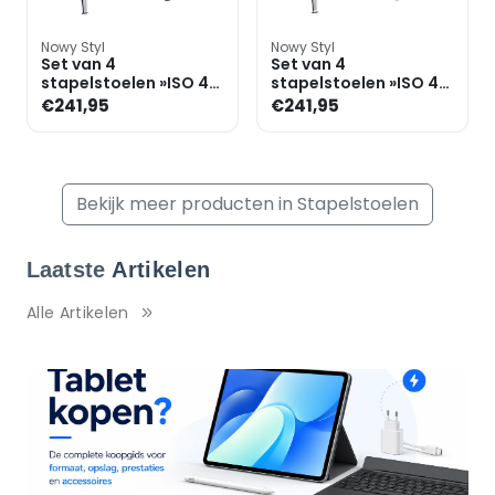
Nowy Styl
Nowy Styl
Set van 4
Set van 4
stapelstoelen »ISO 4L«
stapelstoelen »ISO 4L«
chroomkleurig
chroomkleurig
€241,95
€241,95
onderstel
onderstel
Bekijk meer producten in Stapelstoelen
Laatste
Artikelen
Alle Artikelen