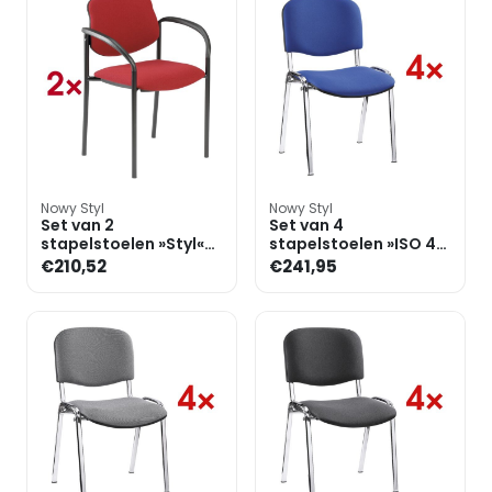
Nowy Styl
Nowy Styl
Set van 2
Set van 4
stapelstoelen »Styl«
stapelstoelen »ISO 4L«
onderstel zwart
chroomkleurig
€210,52
€241,95
onderstel