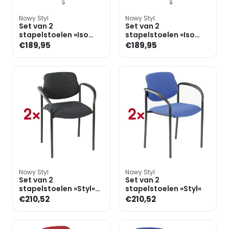
Nowy Styl
Nowy Styl
Set van 2
Set van 2
stapelstoelen »Iso
stapelstoelen »Iso
Ergo Mesh«
Ergo Mesh«
€189,95
€189,95
Nowy Styl
Nowy Styl
Set van 2
Set van 2
stapelstoelen »Styl«
stapelstoelen »Styl«
onderstel zwart
€210,52
€210,52