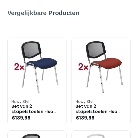
Vergelijkbare
Producten
Nowy Styl
Nowy Styl
Set van 2
Set van 2
stapelstoelen »Iso
stapelstoelen »Iso
Ergo Mesh«
Ergo Mesh«
€189,95
€189,95