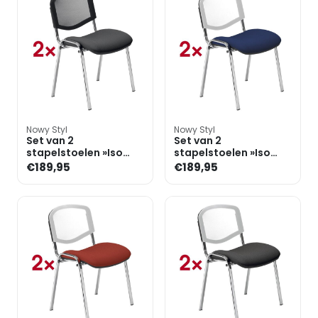
Nowy Styl
Nowy Styl
Set van 2
Set van 2
stapelstoelen »Iso
stapelstoelen »Iso
Ergo Mesh«
Ergo Mesh«
€189,95
€189,95