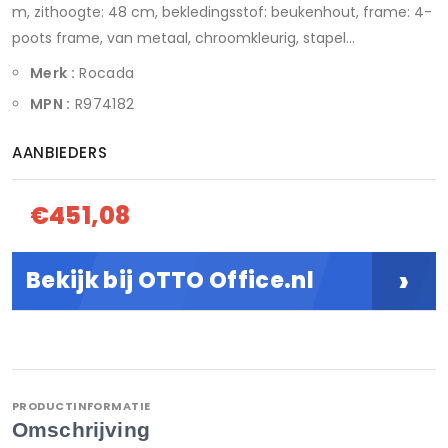
m, zithoogte: 48 cm, bekledingsstof: beukenhout, frame: 4-
poots frame, van metaal, chroomkleurig, stapel...
Merk :
Rocada
MPN :
R974182
AANBIEDERS
€451,08
›
Bekijk bij OTTO Office.nl
PRODUCTINFORMATIE
Omschrijving