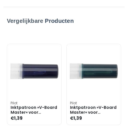
Vergelijkbare
Producten
Pilot
Pilot
Inktpatroon »V-Board
Inktpatroon »V-Board
Master« voor
Master« voor
whiteboard markers
whiteboard markers
€1,39
€1,39