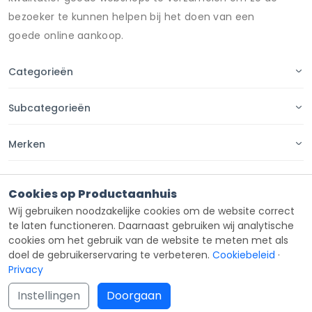
bezoeker te kunnen helpen bij het doen van een
goede online aankoop.
Categorieën
Subcategorieën
Merken
Pagina's
Cookies op Productaanhuis
Wij gebruiken noodzakelijke cookies om de website correct
Contact
te laten functioneren. Daarnaast gebruiken wij analytische
cookies om het gebruik van de website te meten met als
doel de gebruikerservaring te verbeteren.
Cookiebeleid
·
Privacy
Copyright ©
Productaanhuis
all rights reserved 2026.
Instellingen
Doorgaan