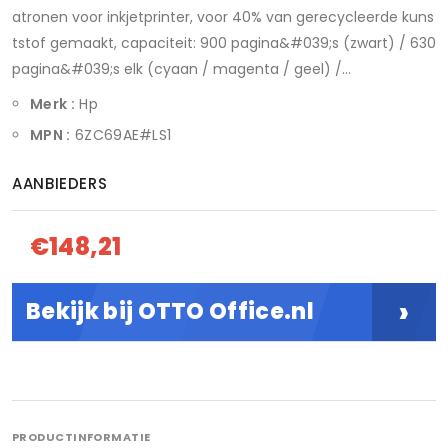
atronen voor inkjetprinter, voor 40% van gerecycleerde kuns
tstof gemaakt, capaciteit: 900 pagina&#039;s (zwart) / 630
pagina&#039;s elk (cyaan / magenta / geel) /...
Merk :
Hp
MPN :
6ZC69AE#LS1
AANBIEDERS
€148,21
›
Bekijk bij OTTO Office.nl
PRODUCTINFORMATIE