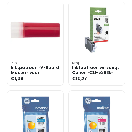
Pilot
Kmp
Inktpatroon »V-Board
Inktpatroon vervangt
Master« voor
Canon »CLI-526Bk«
whiteboard markers
€1,39
€10,27