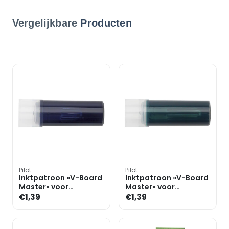
Vergelijkbare
Producten
Pilot
Pilot
Inktpatroon »V-Board
Inktpatroon »V-Board
Master« voor
Master« voor
whiteboard markers
whiteboard markers
€1,39
€1,39