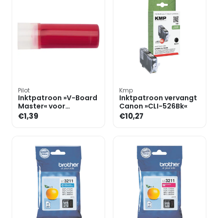
Pilot
Kmp
Inktpatroon »V-Board
Inktpatroon vervangt
Master« voor
Canon »CLI-526Bk«
whiteboard markers
€1,39
€10,27