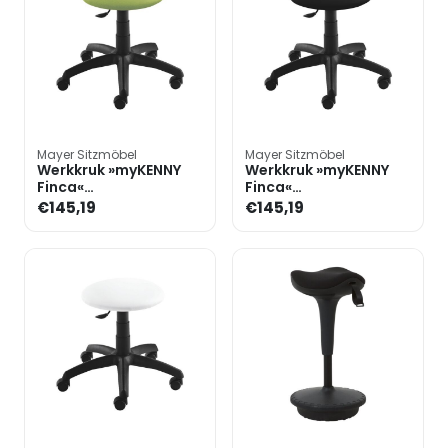
Mayer Sitzmöbel
Mayer Sitzmöbel
Werkkruk »myKENNY
Werkkruk »myKENNY
Finca«
Finca«
hendelontgrendeling
hendelontgrendeling
€145,19
€145,19
kunstleer
kunstleer