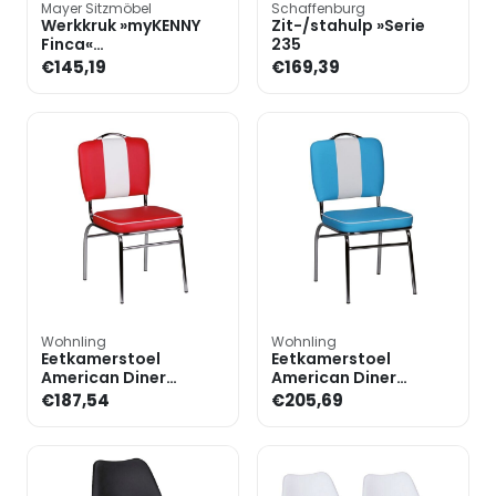
Mayer Sitzmöbel
Schaffenburg
Werkkruk »myKENNY
Zit-/stahulp »Serie
Finca«
235
hendelontgrendeling
€145,19
€169,39
kunstleer
Wohnling
Wohnling
Eetkamerstoel
Eetkamerstoel
American Diner
American Diner
vintage uitvoering
vintage uitvoering
€187,54
€205,69
kunstleer
kunstleer