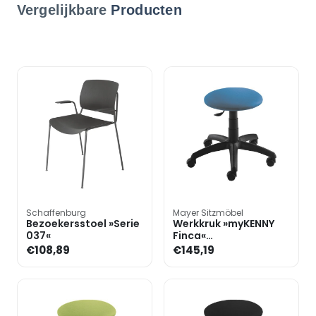
Vergelijkbare
Producten
Schaffenburg
Mayer Sitzmöbel
Bezoekersstoel »Serie
Werkkruk »myKENNY
037«
Finca«
hendelontgrendeling
€108,89
€145,19
kunstleer