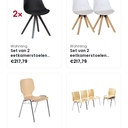
Wohnling
Wohnling
Set van 2
Set van 2
eetkamerstoelen
eetkamerstoelen
kunststof zwart
»Lima« kunststof
€217,79
€217,79