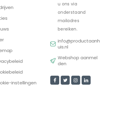
u ons via
drijven
onderstaand
ties
mailadres
euws
bereiken.
er
info@productaanh
uis.nl
temap
Webshop aanmel
ivacybeleid
den
okiebeleid
okie-instellingen