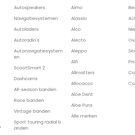
Autospeakers
Aimo
Be
Navigatiesystemen
Alassio
Ac
Autoladers
Alco
Ni
Autoradio's
Alecto
Ov
Autonavigatiesystem
Aleppo
Si
en
Alfi
Pr
ScootSmart 2
Allmatters
Co
Dashcams
Allocacoc
Co
All-season banden
Aloe Dent
Race banden
Aloe Pura
Vintage banden
Alle merken
Sport touring radial b
p
anden