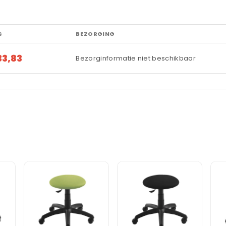
S
BEZORGING
33,83
Bezorginformatie niet beschikbaar