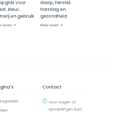
opgids voor
slaap, herstel,
t, kleur,
hartslag en
terij en gebruik
gezondheid
r lezen
Meer lezen
gina's
Contact
tegorieën
Voor vragen of
opmerkingen kunt
rken