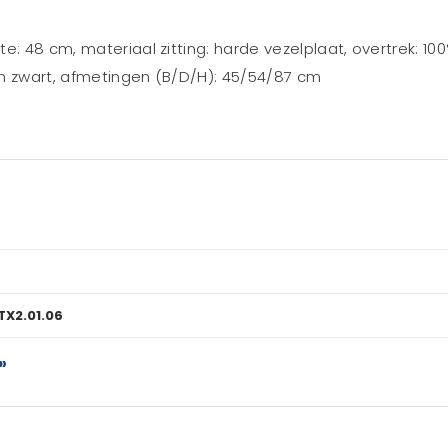
e: 48 cm, materiaal zitting: harde vezelplaat, overtrek: 100
in zwart, afmetingen (B/D/H): 45/54/87 cm
X2.01.06
»