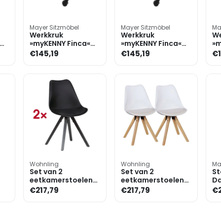
Mayer Sitzmöbel
Mayer Sitzmöbel
Ma
Werkkruk
Werkkruk
We
»myKENNY Finca«
»myKENNY Finca«
»m
ling
hendelontgrendeling
hendelontgrendeling
he
€145,19
€145,19
€1
kunstleer
kunstleer
ku
Wohnling
Wohnling
Ma
Set van 2
Set van 2
St
eetkamerstoelen
eetkamerstoelen
Da
ng
kunststof zwart
»Lima« kunststof
€217,79
€217,79
€2