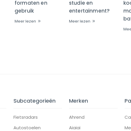
formaten en
studie en
ko
gebruik
entertainment?
maa
bat
Meer lezen
Meer lezen
Mee
Subcategorieën
Merken
Pa
Fietsradars
Ahrend
Ca
Autostoelen
Aiaiai
Me