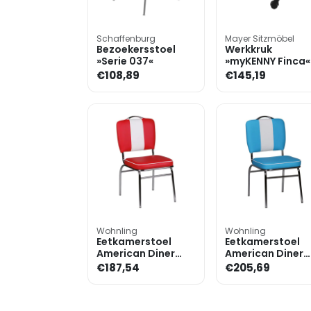
Schaffenburg
Mayer Sitzmöbel
Bezoekersstoel
Werkkruk
»Serie 037«
»myKENNY Finca«
hendelontgrende
€108,89
€145,19
kunstleer
Wohnling
Wohnling
Eetkamerstoel
Eetkamerstoel
American Diner
American Diner
vintage uitvoering
vintage uitvoeri
€187,54
€205,69
kunstleer
kunstleer