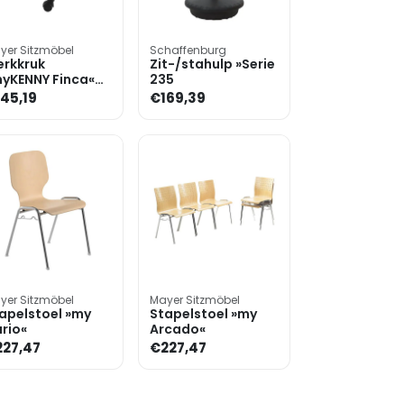
yer Sitzmöbel
Schaffenburg
rkkruk
Zit-/stahulp »Serie
yKENNY Finca«
235
ndelontgrendeling
45,19
€169,39
nstleer
yer Sitzmöbel
Mayer Sitzmöbel
apelstoel »my
Stapelstoel »my
rio«
Arcado«
27,47
€227,47