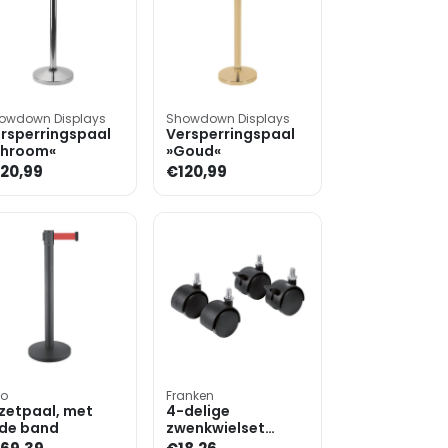
owdown Displays
Showdown Displays
rsperringspaal
Versperringspaal
Chroom«
»Goud«
20,99
€120,99
so
Franken
zetpaal, met
4-delige
de band
zwenkwielset
»ECO-UMRO« voor