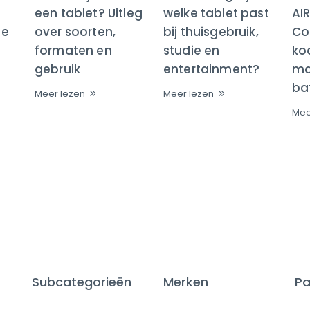
een tablet? Uitleg
welke tablet past
AI
te
over soorten,
bij thuisgebruik,
Co
formaten en
studie en
ko
gebruik
entertainment?
maa
bat
Meer lezen
Meer lezen
Mee
Subcategorieën
Merken
Pa