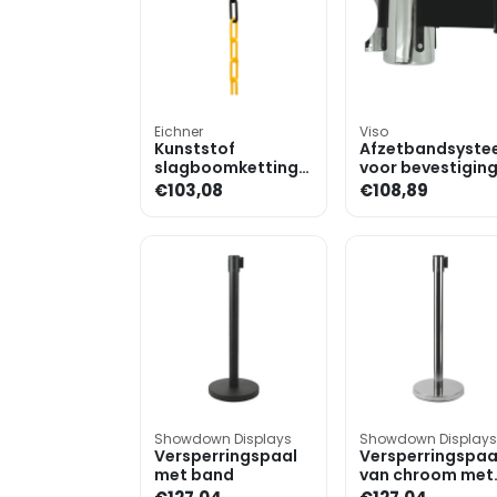
Eichner
Viso
Kunststof
Afzetbandsyste
slagboomketting
voor bevestigin
25 m
aan de wand,
€103,08
€108,89
zwart
Showdown Displays
Showdown Displays
Versperringspaal
Versperringspaa
met band
van chroom met
band