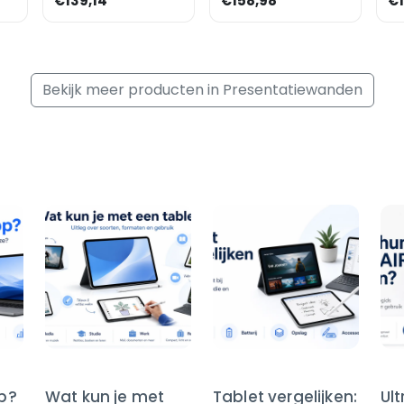
€139,14
€158,98
€1
Bekijk meer producten in Presentatiewanden
op?
Wat kun je met
Tablet vergelijken:
Ul