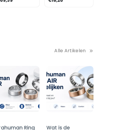
69,39
€18,26
presentatieborden
Alle Artikelen
trahuman Ring
Wat is de