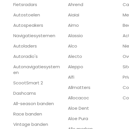
Fietsradars
Ahrend
Ca
Autostoelen
Aiaiai
Me
Autospeakers
Aimo
Be
Navigatiesystemen
Alassio
Ac
Autoladers
Alco
Ni
Autoradio's
Alecto
Ov
Autonavigatiesystem
Aleppo
Si
en
Alfi
Pr
ScootSmart 2
Allmatters
Co
Dashcams
Allocacoc
Co
All-season banden
Aloe Dent
Race banden
Aloe Pura
Vintage banden
Alle merken