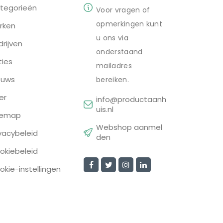
tegorieën
Voor vragen of
opmerkingen kunt
rken
u ons via
drijven
onderstaand
ties
mailadres
euws
bereiken.
er
info@productaanh
uis.nl
temap
Webshop aanmel
ivacybeleid
den
okiebeleid
okie-instellingen