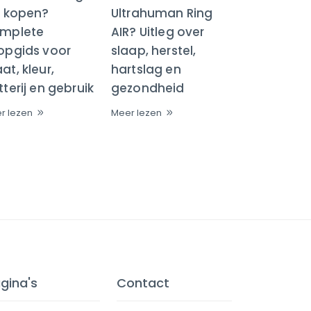
R kopen?
Ultrahuman Ring
mplete
AIR? Uitleg over
opgids voor
slaap, herstel,
t, kleur,
hartslag en
terij en gebruik
gezondheid
r lezen
Meer lezen
gina's
Contact