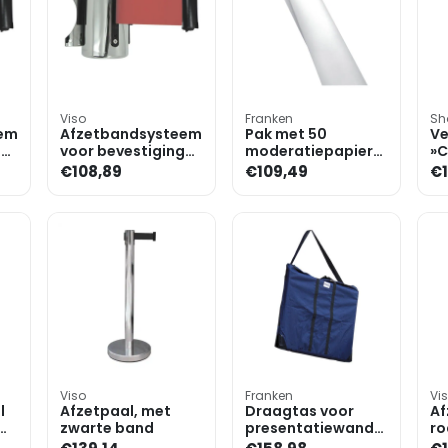
Viso
Franken
Sh
em
Afzetbandsysteem
Pak met 50
Ve
g
voor bevestiging
moderatiepapieren
»
aan de wand, rood
140 x 110 cm
€108,89
€109,49
€1
Viso
Franken
Vi
l
Afzetpaal, met
Draagtas voor
Af
zwarte band
presentatiewanden
ro
»UMT«