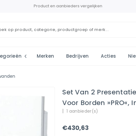
Product en aanbieders vergelijken
egorieën
Merken
Bedrijven
Acties
Ni
ewanden
Set Van 2 Presentati
Voor Borden »PRO«, I
|
1 aanbieder(s)
€430,63