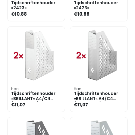
Tijdschriftenhouder
Tijdschriftenhouder
»2423«
»2423«
€10,88
€10,88
Han
Han
Tijdschriftenhouder
Tijdschriftenhouder
»BRILLANT« A4/C4
»BRILLANT« A4/C4
(dubbelpak)
(dubbelpak)
€11,07
€11,07