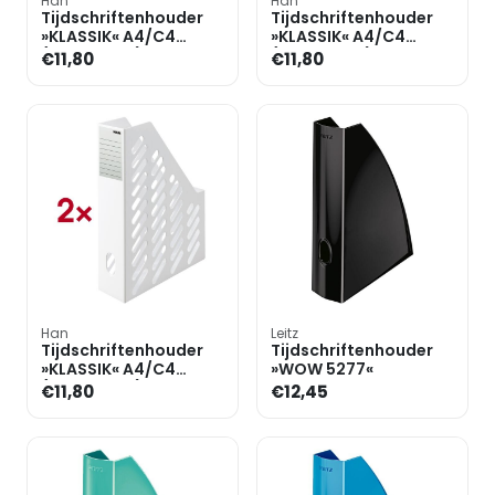
Han
Han
Tijdschriftenhouder
Tijdschriftenhouder
»KLASSIK« A4/C4
»KLASSIK« A4/C4
(dubbelpak)
(dubbelpak)
€11,80
€11,80
Han
Leitz
Tijdschriftenhouder
Tijdschriftenhouder
»KLASSIK« A4/C4
»WOW 5277«
(dubbelpak)
€11,80
€12,45