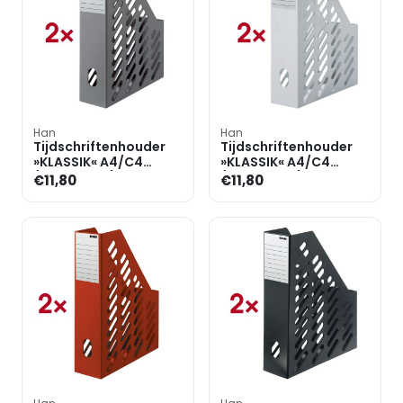
Han
Han
Tijdschriftenhouder
Tijdschriftenhouder
»KLASSIK« A4/C4
»KLASSIK« A4/C4
(dubbelpak)
(dubbelpak)
€11,80
€11,80