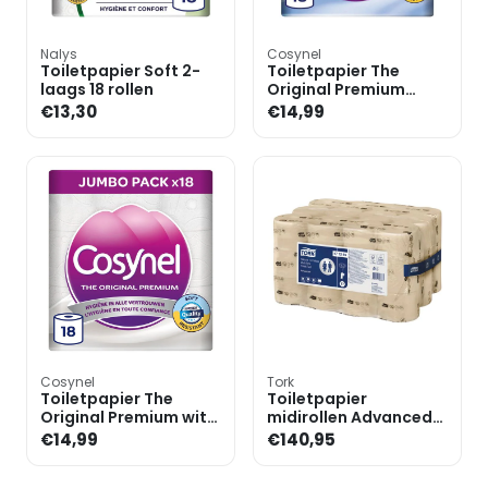
Nalys
Cosynel
Toiletpapier Soft 2-
Toiletpapier The
laags 18 rollen
Original Premium
blauw, 3-laags, 18
€13,30
€14,99
rollen
Cosynel
Tork
Toiletpapier The
Toiletpapier
Original Premium wit,
midirollen Advanced
3-laags, 18 rollen
kernloos naturel T7 2-
€14,99
€140,95
laags 36 rollen (1 pak
va