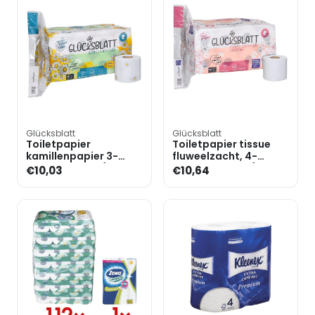
Glücksblatt
Glücksblatt
Toiletpapier
Toiletpapier tissue
kamillenpapier 3-
fluweelzacht, 4-
laags 16 rollen (1 pak
laags, 16 rollen (1 pak
€10,03
€10,64
van 16 rollen)
van 16 rollen)