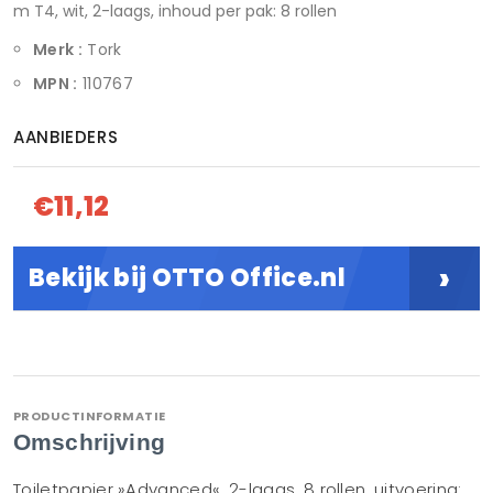
m T4, wit, 2-laags, inhoud per pak: 8 rollen
Merk :
Tork
MPN :
110767
AANBIEDERS
€11,12
›
Bekijk bij OTTO Office.nl
PRODUCTINFORMATIE
Omschrijving
Toiletpapier »Advanced«, 2-laags, 8 rollen, uitvoering: