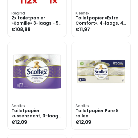
Regina
Kleenex
2x toiletpapier
Toiletpapier »Extra
»Kamille« 3-laags - 56
Comfort«, 4-laags, 4
rollen incl.
rollen
€108,88
€11,97
keukenroller 2-laags,
16 rol
Scottex
Scottex
Toiletpapier
Toiletpapier Pure 8
kussenzacht, 3-laags,
rollen
12 rollen
€12,09
€12,09