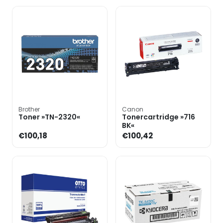
Brother
Canon
Toner »TN-2320«
Tonercartridge »716
BK«
€100,18
€100,42