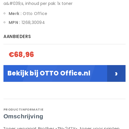
a&#039;s, inhoud per pak: 1x toner
Merk :
Otto Office
MPN :
1268,30094
AANBIEDERS
€68,96
›
Bekijk bij OTTO Office.nl
PRODUCTINFORMATIE
Omschrijving
Toner vervangt Brother »TN-247Y«, toner voor printen