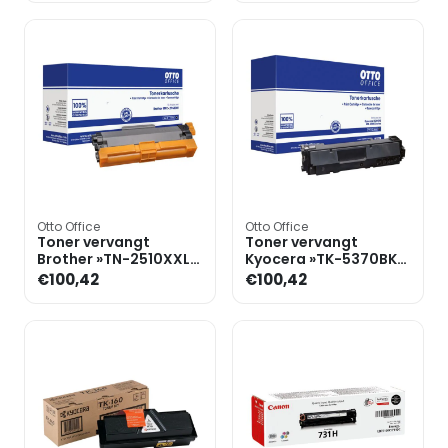
Otto Office
Otto Office
Toner vervangt
Toner vervangt
Brother »TN-2510XXL«
Kyocera »TK-5370BK«
zwart
zwart
€100,42
€100,42