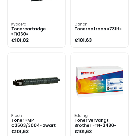
Kyocera
Canon
Tonercartridge
Tonerpatroon »731H«
»TK160«
€101,02
€101,63
Ricoh
Edding
Toner »MP
Toner vervangt
C3503/3004« zwart
Brother »TN-3480«
€101,63
€101,63