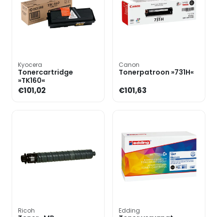
Kyocera
Canon
Tonercartridge
Tonerpatroon »731H«
»TK160«
€101,02
€101,63
Ricoh
Edding