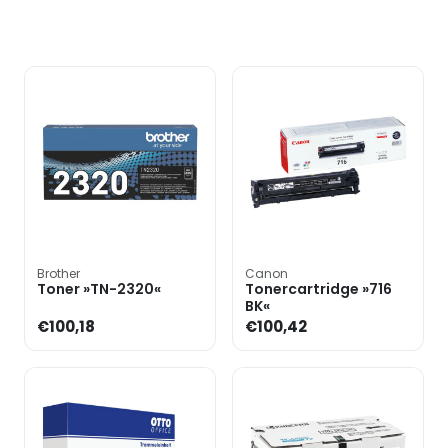
Brother
Canon
Toner »TN-2320«
Tonercartridge »716
BK«
€100,18
€100,42