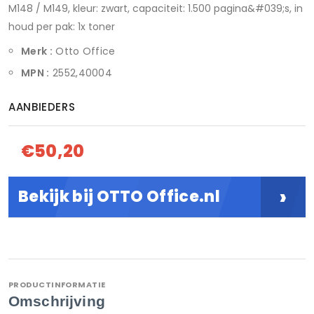
M148 / M149, kleur: zwart, capaciteit: 1.500 pagina&#039;s, in
houd per pak: 1x toner
Merk :
Otto Office
MPN :
2552,40004
AANBIEDERS
€50,20
›
Bekijk bij OTTO Office.nl
PRODUCTINFORMATIE
Omschrijving